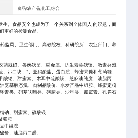
食品/农产品,化工,综合
生。食品安全也成为了一个关系到全体国人 的议题，而
们更好的检测食品。
食药监局、卫生部门、高教院校、科研院所、农业部门、养
药残留、兽药残留、重金属、抗生素类残留、激素类残
硫、吊白块、*、亚硝酸盐、蛋白质、蜂蜜果糖和葡萄糖、
甲酸钠、甜蜜素、木耳中硫酸镁、芝麻油纯度、油脂丙二
酱油氨基酸态氮、肉制品酸价、水发产品中组胺、蜂蜜定粉
四环素类、硝基呋喃类、磺胺类、沙星类、氯霉素、孔雀石
精钠、甜蜜素、硫酸镁
聚氰胺
品中组胺
酸价、油脂丙二醛。