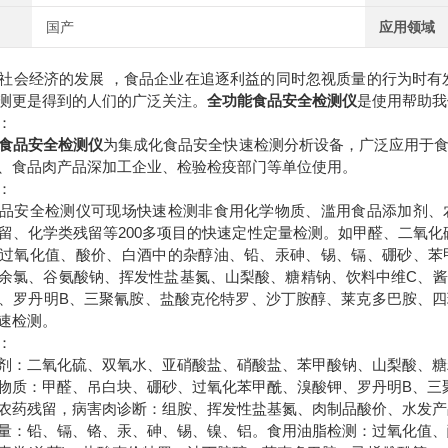
国产
应用领域
经济的发展 ，食品企业在追逐利益的同时忽视质量的行为时有发
测更是得到的人们的广泛关注。
全功能食品安全检测仪
是使用帮助我
：
食品安全检测仪
为集成化食品安全快速检测分析设备，广泛应用于
、食品肉产品深加工企业、检验检疫部门等单位使用。
：
安全检测仪可现场快速检测非食用化学物质、滥用食品添加剂、农
留、化学类残留等200多项目的快速定性定量检测。如甲醛、二氧化
过氧化值、酸价、白酒中的杂醇油、铅、汞砷、锡、镉、硼砂、苯
余氯、谷氨酸钠、挥发性盐基氮、山梨酸、糖精钠、饮料中维C、
、罗丹明B、三聚氰胺、盐酸克伦特罗、沙丁胺醇、莱克多巴胺、
速检测。
：
：二氧化硫、双氧水、亚硝酸盐、硝酸盐、苯甲酸钠、山梨酸、糖
质：甲醛、吊白块、硼砂、过氧化苯甲酰、溴酸钾、罗丹明B、三
药残留，病害肉诊断：组胺、挥发性盐基氮、肉制品酸价、水发产
：铅、镉、铬、汞、砷、锡、镍、铝。食用油脂检测：过氧化值、