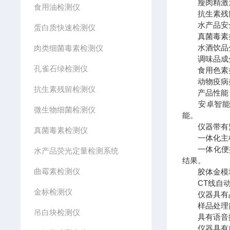
瘦肉精激素类
食用油检测仪
抗生素残留类
水产品安全
蛋白质快速检测仪
真菌毒素类：
水酒饮品分
肉类细菌毒素检测仪
调味品成分
孔雀石绿检测仪
食用色素类：
动物疫病类：
抗生素残留检测仪
产品性能
安卓智能操作
微生物细菌检测仪
能。
仪器带有监
真菌毒素检测仪
一体化主机
一体化便携
水产品荧光定量检测系统
结果。
曲霉素检测仪
胶体金模块
CT线自动
金标检测仪
仪器具有品
样品处理简
吊白块检测仪
具有语音播
仪器具有自