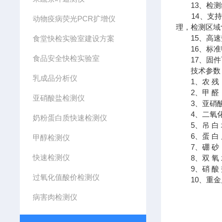
13、检测结
14、支持W
动物疫病荧光PCR扩增仪
理，检测区域
15、高速
食堂快检实验室建设方案
16、标准U
食品安全快检实验室
17、固件
技术参数
乳成品分析仪
1、农 残： 
2、甲 醛： 检
亚硝酸盐检测仪
3、亚硝酸盐：
4、二氧化硫： 检
奶粉蛋白质快速检测仪
5、吊 白 块：
6、蛋 白 质
甲醇检测仪
7、硼 砂： 检
快速检测仪
8、双 氧 水： 检
9、硝 酸 盐： 
过氧化值酸价检测仪
10、重金属铅： 
病害肉检测仪