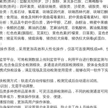
(兽药)：盐酸克伦特罗、沙丁胺醇、莱克多巴胺、己烯雌酚等
(兽药)：四环素类、硝基呋喃类、磺胺类、沙星类、磺胺类、喹
类：孔雀石绿、氯霉素、呋喃妥因代谢、呋喃西林代谢、呋喃它酮
食用油、粮食及饲料中黄曲霉毒素B1、奶中黄曲霉毒素M1、呕
析：乳品及牛奶中蛋白质，酒中甲醇、乙醇、杂醇油，蜂蜜中果糖
：食醋的总酸、酱油的总酸、芝麻油纯度、谷氨酸钠、酱油氨基酸
红色色素(胭脂红、苋菜红)、黄色色素(柠檬黄、日落黄)、蓝色色
猪蓝耳病毒、猪瘟病毒、猪伪狂犬病毒、猪伪狂犬病毒gE蛋白、猪口
：
系统，采用更加高效和人性化操作，仪器可连接网线或wifi、
管平台。可将检测数据上传到监管平台，利用平台进行数据监测与
,包含食品安全检测模块、多通道农药残留检测模块、胶体金免疫
式快检设备，满足现场及流动检测使用需求，能够在同一软件下实
检测方式：轨道式自动传输扫描，检测完成后自动退出试纸。
识别，无需手动调整。
类多种类样品菜单库，可灵活选择检测样品，不同的检测通道可同
单省力，整体操作快速、安全、便捷。
报功能，更加高用户操作体验。
身保护功能，可设置用户名及密码，防止非工作人员操作等。