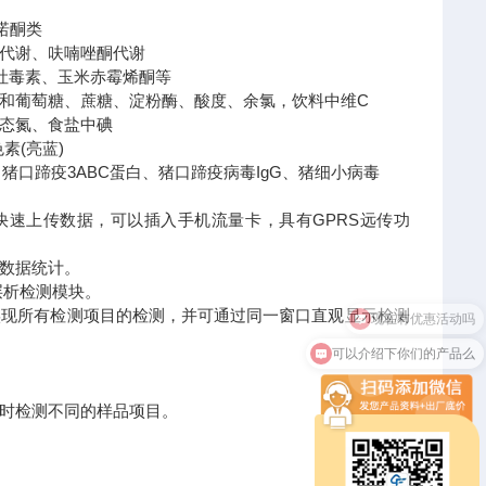
诺酮类
代谢、呋喃唑酮代谢
吐毒素、玉米赤霉烯酮等
和葡萄糖、蔗糖、淀粉酶、酸度、余氯，饮料中维C
态氮、食盐中碘
素(亮蓝)
蹄疫3ABC蛋白、猪口蹄疫病毒IgG、猪细小病毒
快速上传数据，可以插入手机流量卡，具有GPRS远传功
数据统计。
层析检测模块。
现所有检测项目的检测，并可通过同一窗口直观显示检测
可以介绍下你们的产品么
时检测不同的样品项目。