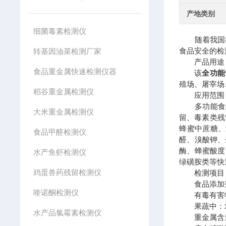
产地类别
细菌毒素检测仪
随着我国社会
食品安全的检
转基因油菜检测厂家
产品用途
食品重金属快速检测仪器
该
全功能
殖场、屠宰场
稻谷重金属检测仪
应用范围
多功能食品
大米重金属检测仪
留、毒素类残
蜂蜜中蔗糖、
食品甲醛检测仪
醛、溴酸钾、
酶、蜂蜜酸度
水产鱼虾检测仪
绿磺胺类等快
鸡蛋兽药残留检测仪
检测项目
食品添加剂
喹诺酮检测仪
有毒有害物
果蔬中：农
水产品氯霉素检测仪
重金属含量