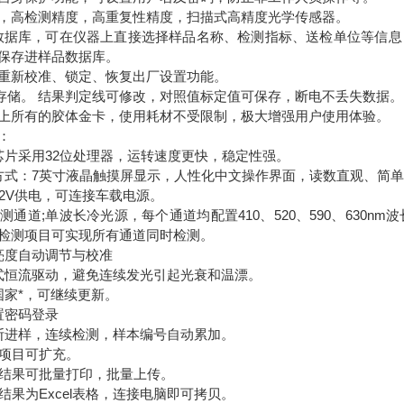
高检测精度，高重复性精度，扫描式高精度光学传感器。
据库，可在仪器上直接选择样品名称、检测指标、送检单位等信息
保存进样品数据库。
新校准、锁定、恢复出厂设置功能。
。 结果判定线可修改，对照值标定值可保存，断电不丢失数据。
所有的胶体金卡，使用耗材不受限制，极大增强用户使用体验。
：
采用32位处理器，运转速度更快，稳定性强。
：7英寸液晶触摸屏显示，人性化中文操作界面，读数直观、简单
V供电，可连接车载电源。
通道;单波长冷光源，每个通道均配置410、520、590、630n
检测项目可实现所有通道同时检测。
度自动调节与校准
恒流驱动，避免连续发光引起光衰和温漂。
家*，可继续更新。
密码登录
进样，连续检测，样本编号自动累加。
项目可扩充。
结果可批量打印，批量上传。
果为Excel表格，连接电脑即可拷贝。