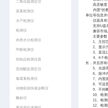
二氧化硫测定仪
高灵敏度，
内置*的数
尿素检测仪
单位等信息并
仪器具有重
水产检测仪
支持U盘存储
检测仪
兼容市场上
主要参数
肉类水分检测仪
1、主控芯片
2、显示方式
甲醛检测仪
3、直流12
4、6个检测
肉制品检测仪器
长，并且所有
5、光源亮
亚硝酸盐测定仪
6、脉冲式
氯霉素检测仪
7、内置国
8、可设置
动物疫病快速诊断仪
9、不间断
10、检测
酶标仪
11、检测
12、检测结
果蔬茶叶速测仪