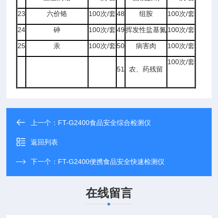
23
六价铬
100次/套
48
组胺
100次/套
24
砷
100次/套
49
挥发性盐基氮
100次/套
25
汞
100次/套
50
病害肉
100次/套
100次/套
51
农、药残留
上一个：
FT-G2400食品安全综合检测仪
返回列表
下一个：
FT-G2400便携食品安全快速检测仪
在线留言