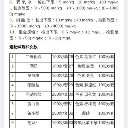
8、双 氧 水： 检出下限：5 mg/kg；10 mg/kg；100 mg/kg
，检测范围：(0～500) mg/kg； (0～1000) mg/kg；(0～1000
0) mg/kg
9、硝 酸 盐： 检出下限：10 mg/kg；40 mg/kg ，检测范围：
(0～1000) mg/kg； (0～4000) mg/kg
10、重金属铅： 检出下限：0.5 mg/kg；0.2 mg/L ，检测范
围：(0～50) mg/kg；(0～20) mg/L
选配试剂和次数
1
二氧化硫
100次/套
26
色素 苋菜红
100次/套
2
甲醛
100次/套
27
色素 靛蓝
100次/套
3
吊白块
100次/套
28
色素 亮蓝
100次/套
4
硝酸盐
100次/套
29
色素 胭脂红
100次/套
5
亚硝酸盐
100次/套
30
色素 日落黄
100次/套
6
蛋白质
100次/套
31
色素 柠檬黄
100次/套
7
茶多酚
100次/套
32
硼砂
100次/套
8
芝麻油
100次/套
33
过氧化苯甲酰
100次/套