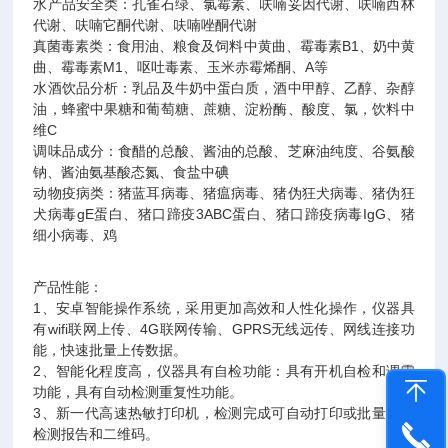
水产品安全类：孔雀石绿、氯霉素、呋喃妥因代谢、呋喃西林
代谢、呋喃它酮代谢、呋喃唑酮代谢
真菌毒素类：食用油、粮食及饲料中黄曲、霉毒素B1、奶中黄
曲、霉毒素M1、呕吐毒素、玉米赤霉烯酮、A等
水酒饮品分析：乳品及牛奶中蛋白质，酒中甲醇、乙醇、杂醇
油，蜂蜜中果糖和葡萄糖、蔗糖、淀粉酶、酸度、氯，饮料中
维C
调味品成分：食醋的总酸、酱油的总酸、芝麻油纯度、谷氨酸
钠、酱油氨基酸态氮、食盐中碘
动物疫病类：猪蓝耳病毒、猪瘟病毒、猪伪狂犬病毒、猪伪狂
犬病毒gE蛋白、猪口蹄疫3ABC蛋白、猪口蹄疫病毒IgG、猪
细小病毒、鸡
产品性能：
1、安卓智能操作系统，采用更加高效和人性化操作，仪器具
有wifi联网上传、4G联网传输、GPRS无线远传、网线连接功
能，快速批量上传数据。
2、智能化程度高，仪器具有自检功能：具有开机自检和调零
功能，具有自动检测重复性功能。
3、新一代高速热敏打印机，检测完成可自动打印或批量打印
检测报告和二维码。