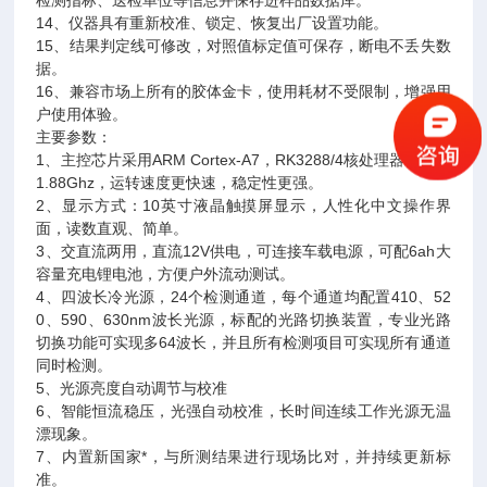
检测指标、送检单位等信息并保存进样品数据库。
14、仪器具有重新校准、锁定、恢复出厂设置功能。
15、结果判定线可修改，对照值标定值可保存，断电不丢失数
据。
16、兼容市场上所有的胶体金卡，使用耗材不受限制，增强用
户使用体验。
主要参数：
1、主控芯片采用ARM Cortex-A7，RK3288/4核处理器，主频
1.88Ghz，运转速度更快速，稳定性更强。
2、显示方式：10英寸液晶触摸屏显示，人性化中文操作界
面，读数直观、简单。
3、交直流两用，直流12V供电，可连接车载电源，可配6ah大
容量充电锂电池，方便户外流动测试。
4、四波长冷光源，24个检测通道，每个通道均配置410、52
0、590、630nm波长光源，标配的光路切换装置，专业光路
切换功能可实现多64波长，并且所有检测项目可实现所有通道
同时检测。
5、光源亮度自动调节与校准
6、智能恒流稳压，光强自动校准，长时间连续工作光源无温
漂现象。
7、内置新国家*，与所测结果进行现场比对，并持续更新标
准。