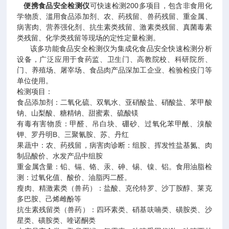
便携食品安全检测仪
可快速检测200多项目，包含非食用化
学物质、滥用食品添加剂、农、药残留、兽药残留、重金属、
病害肉、营养强化剂、抗生素类残留、激素类残留、真菌毒素
类残留、化学类残留等现场的定性定量检测。
该多功能食品安全检测仪为集成化食品安全快速检测分析
设备，广泛应用于食药监、卫生门、高教院校、科研院所、
门、养殖场、屠宰场、食品肉产品深加工企业、检验检疫门等
单位使用。
检测项目：
食品添加剂：二氧化硫、双氧水、亚硝酸盐、硝酸盐、苯甲酸
钠、山梨酸、糖精钠、甜蜜素、硫酸镁
有毒有害物质：甲醛、吊白块、硼砂、过氧化苯甲酰、溴酸
钾、罗丹明B、三聚氰胺、苏、丹红
果蔬中：农、药残留，病害肉诊断：组胺、挥发性盐基氮、肉
制品酸价、水发产品中组胺
重金属含量：铅、镉、铬、汞、砷、锡、镍、铝。食用油脂检
测：过氧化值、酸价、油脂丙二醛。
瘦肉、精激素类（兽药）：盐酸、克伦特罗、沙丁胺醇、莱克
多巴胺、己烯雌酚等
抗生素残留类（兽药）：四环素类、硝基呋喃类、磺胺类、沙
星类、磺胺类、喹诺酮类