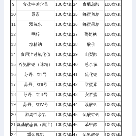
9
食盐中碘含量
100次/套
34
食醋总酸
100次/套
10
尿素
100次/套
35
蜂蜜蔗糖
100次/套
11
双氧水
100次/套
36
蜂蜜果糖
100次/套
12
甲醇
100次/套
37
葡萄糖
100次/套
13
糖精钠
100次/套
38
酸价
100次/套
14
食用油过氧化值
100次/套
39
山梨酸
100次/套
15
谷氨酸钠（味精）
100次/套
40
总余氯
100次/套
16
苏丹、红Ⅰ号
100次/套
41
硫化钠
100次/套
17
苏丹、红Ⅱ号
100次/套
42
甜蜜素
100次/套
18
苏丹、红Ⅲ号
100次/套
43
安赛蜜
100次/套
19
苏丹、红Ⅳ号
100次/套
44
溴酸钾
100次/套
20
游离性余氯
100次/套
45
硫酸铝钾
100次/套
21
氨基酸态氮（酱油）
100次/套
46
苯甲酸
100次/套
22
重金属铅
100次/套
47
硫氰酸钠
100次/套