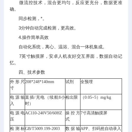
微流控技术，混合更均匀，反应更充分，数据更准
确。
同步检测，*。
3分钟自动完成检测，更高效。
4.操作简单高效
自动化系统，离心、温浴、混合一体机集成。
7英寸触摸屏，安卓人机友好交互界面，数据自动记
忆。
四、技术参数
外形尺
208*248*140mm
试剂
全预埋
寸
电源输
直插
/充电（续航8小
检出限
（
0.05~5
）
mg/kg
入
时）
电源电
AC110-240V50/60HZ
操控方
7寸高清触摸屏
压
式
检测标
GB/T5009.199-2003
数据输
APP、扫码抢自动录入