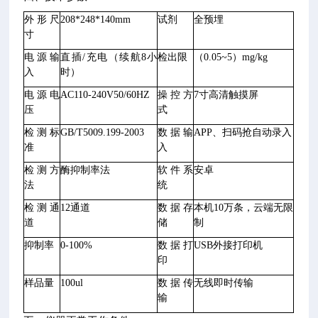
外形尺
208*248*140mm
试剂
全预埋
寸
电源输
直插
/充电（续航8小
检出限
（
0.05~5
）
mg/kg
入
时）
电源电
AC110-240V50/60HZ
操控方
7寸高清触摸屏
压
式
检测标
GB/T5009.199-2003
数据输
APP、扫码抢自动录入
准
入
检测方
酶抑制率法
软件系
安卓
法
统
检测通
12通道
数据存
本机
10万条，云端无限
道
储
制
抑制率
0-100%
数据打
USB外接打印机
印
样品量
100ul
数据传
无线即时传输
输