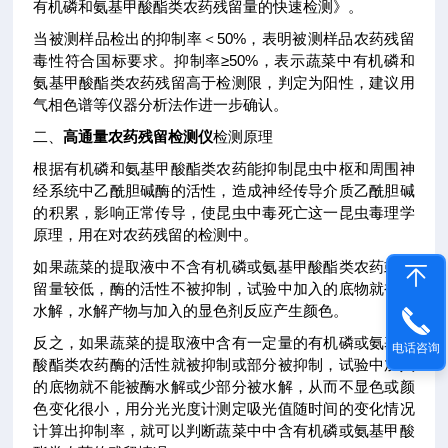
有机磷和氨基甲酸酯类农药残留量的快速检测》。
当被测样品检出的抑制率＜50%，表明被测样品农药残留
毒性符合国标要求。抑制率≥50%，表示蔬菜中有机磷和
氨基甲酸酯类农药残留高于检测限，判定为阳性，建议用
气相色谱等仪器分析法作进一步确认。
二、
高通量农药残留检测仪
检测原理
根据有机磷和氨基甲酸酯类农药能抑制昆虫中枢和周围神
经系统中乙酰胆碱酶的活性，造成神经传导介质乙酰胆碱
的积累，影响正常传导，使昆虫中毒死亡这一昆虫毒理学
原理，用在对农药残留的检测中。
如果蔬菜的提取液中不含有机磷或氨基甲酸酯类农药或残
留量较低，酶的活性不被抑制，试验中加入的底物就被酶
水解，水解产物与加入的显色剂反应产生颜色。
反之，如果蔬菜的提取液中含有一定量的有机磷或氨基甲
电话咨询
酸酯类农药酶的活性就被抑制或部分被抑制，试验中加入
的底物就不能被酶水解或少部分被水解，从而不显色或颜
色变化很小，用分光光度计测定吸光值随时间的变化情况
计算出抑制率，就可以判断蔬菜中中含有机磷或氨基甲酸