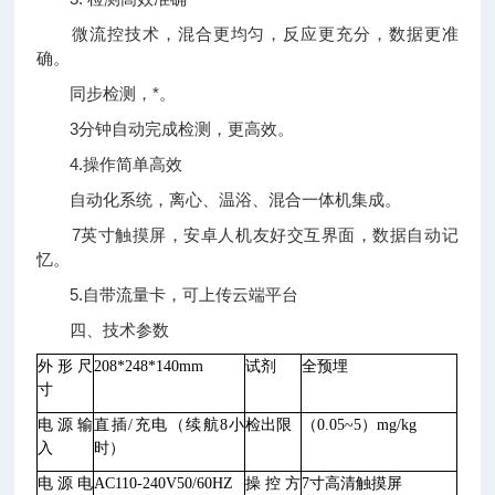
微流控技术，混合更均匀，反应更充分，数据更准
确。
同步检测，*。
3分钟自动完成检测，更高效。
4.操作简单高效
自动化系统，离心、温浴、混合一体机集成。
7英寸触摸屏，安卓人机友好交互界面，数据自动记
忆。
5.自带流量卡，可上传云端平台
四、技术参数
外形尺
208*248*140mm
试剂
全预埋
寸
电源输
直插
/充电（续航8小
检出限
（
0.05~5
）
mg/kg
入
时）
电源电
AC110-240V50/60HZ
操控方
7寸高清触摸屏