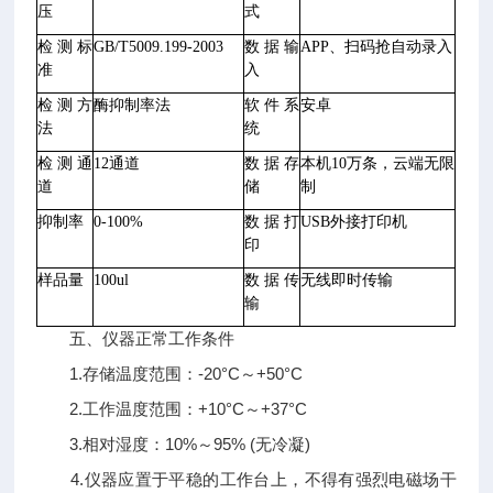
压
式
检测标
GB/T5009.199-2003
数据输
APP、扫码抢自动录入
准
入
检测方
酶抑制率法
软件系
安卓
法
统
检测通
12通道
数据存
本机
10万条，云端无限
道
储
制
抑制率
0-100%
数据打
USB外接打印机
印
样品量
100ul
数据传
无线即时传输
输
五、仪器正常工作条件
1.存储温度范围：-20°C～+50°C
2.工作温度范围：+10°C～+37°C
3.相对湿度：10%～95% (无冷凝)
4.仪器应置于平稳的工作台上，不得有强烈电磁场干