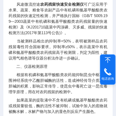
风途微流控途
农药残留快速安全检测仪
可广泛应用于
水果、蔬菜、粮食等农副产品中有机磷和氨基甲酸酯类农
药残留的快速定性检测，并严格执行国标《GB/T 5009.19
9—2003蔬菜中有机磷和氨基甲酸酯类农药残留量的快速
检测》及《KJ201710蔬菜中丙溴磷、灭多威、残留的快速
检测方法(2017年第113号公告)》。
当被测样品检出的抑制率<50%，表明被测样品农药
残留毒性符合国标要求。抑制率≥50%，表示蔬菜中有机
磷和氨基甲酸酯类农药残留高于检测限，判定为阳性，建
议用气相色谱等仪器分析法作进一步确认。
二、仪器检测原理
根据有机磷和氨基甲酸酯类农药能抑制昆虫中枢和周
电话咨询
围神经系统中乙酰胆碱酶的活性，造成神经传导介质乙酰
胆碱的积累，影响正常传导，使昆虫中毒死亡这一昆虫毒
理学原理，用在对农药残留的检测中。
如果蔬菜的提取液中不含有机磷或氨基甲酸酯类农药
或残留量较低，酶的活性不被抑制，试验中加入的底物就
被酶水解，水解产物与加入的显色剂反应产生颜色。