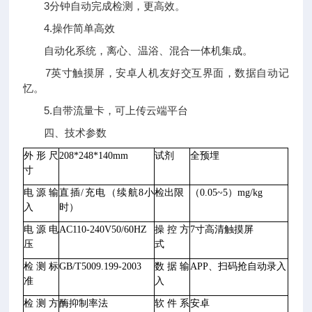
3分钟自动完成检测，更高效。
4.操作简单高效
自动化系统，离心、温浴、混合一体机集成。
7英寸触摸屏，安卓人机友好交互界面，数据自动记
忆。
5.自带流量卡，可上传云端平台
四、技术参数
外形尺
208*248*140mm
试剂
全预埋
寸
电源输
直插
/充电（续航8小
检出限
（
0.05~5
）
mg/kg
入
时）
电源电
AC110-240V50/60HZ
操控方
7寸高清触摸屏
压
式
检测标
GB/T5009.199-2003
数据输
APP、扫码抢自动录入
准
入
检测方
酶抑制率法
软件系
安卓