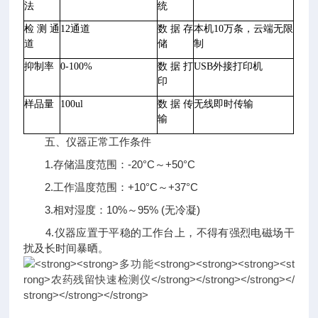
法
统
检测通
12通道
数据存
本机
10万条，云端无限
道
储
制
抑制率
0-100%
数据打
USB外接打印机
印
样品量
100ul
数据传
无线即时传输
输
五、仪器正常工作条件
1.存储温度范围：-20°C～+50°C
2.工作温度范围：+10°C～+37°C
3.相对湿度：10%～95% (无冷凝)
4.仪器应置于平稳的工作台上，不得有强烈电磁场干
扰及长时间暴晒。