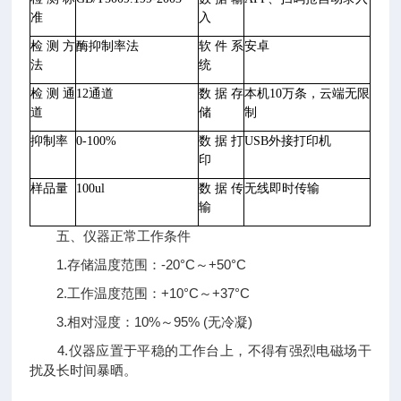
准
入
检测方
酶抑制率法
软件系
安卓
法
统
检测通
12通道
数据存
本机
10万条，云端无限
道
储
制
抑制率
0-100%
数据打
USB外接打印机
印
样品量
100ul
数据传
无线即时传输
输
五、仪器正常工作条件
1.存储温度范围：-20°C～+50°C
2.工作温度范围：+10°C～+37°C
3.相对湿度：10%～95% (无冷凝)
4.仪器应置于平稳的工作台上，不得有强烈电磁场干
扰及长时间暴晒。