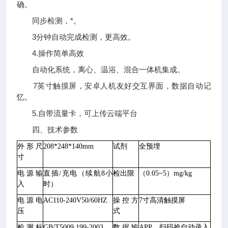
确。
同步检测，*。
3分钟自动完成检测，更高效。
4.操作简单高效
自动化系统，离心、温浴、混合一体机集成。
7英寸触摸屏，安卓人机友好交互界面，数据自动记
忆。
5.自带流量卡，可上传云端平台
四、技术参数
外形尺
208*248*140mm
试剂
全预埋
寸
电源输
直插
/充电（续航8小
检出限
（
0.05~5
）
mg/kg
入
时）
电源电
AC110-240V50/60HZ
操控方
7寸高清触摸屏
压
式
检测标
GB/T5009.199-2003
数据输
APP、扫码抢自动录入