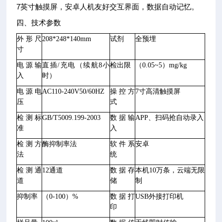
7英寸触摸屏，安卓人机友好交互界面，数据自动记忆。
四、技术参数
外形尺
208*248*140mm
试剂
全预埋
寸
电源输
直插
/充电（续航8小
检出限
（
0.05~5
）
mg/kg
入
时）
电源电
AC110-240V50/60HZ
操控方
7寸高清触摸屏
压
式
检测标
GB/T5009.199-2003
数据输
APP、扫码抢自动录入
准
入
检测方
酶抑制率法
软件系
安卓
法
统
检测通
12通道
数据存
本机
10万条，云端无限
道
储
制
抑制率
（0-100）%
数据打
USB外接打印机
印