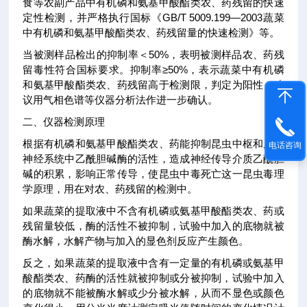
食等农副产品中有机磷和氨基甲酸酯类农、药残留的快速
定性检测，并严格执行国标《GB/T 5009.199—2003蔬菜
中有机磷和氨基甲酸酯类农、药残留量的快速检测》等。
当被测样品检出的抑制率＜50%，表明被测样品农、药残
留毒性符合国标要求。抑制率≥50%，表示蔬菜中有机磷
和氨基甲酸酯类农、药残留高于检测限，判定为阳性，建
议用气相色谱等仪器分析法作进一步确认。
二、仪器检测原理
根据有机磷和氨基甲酸酯类农、药能抑制昆虫中枢和周围
电话咨询
神经系统中乙酰胆碱酶的活性，造成神经传导介质乙酰胆
碱的积累，影响正常传导，使昆虫中毒死亡这一昆虫毒理
学原理，用在对农、药残留的检测中。
如果蔬菜的提取液中不含有机磷或氨基甲酸酯类农、药或
残留量较低，酶的活性不被抑制，试验中加入的底物就被
酶水解，水解产物与加入的显色剂反应产生颜色。
反之，如果蔬菜的提取液中含有一定量的有机磷或氨基甲
酸酯类农、药酶的活性就被抑制或分被抑制，试验中加入
的底物就不能被酶水解或少分被水解，从而不显色或颜色