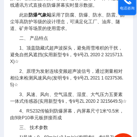
线通讯方式直接在防爆屏幕实时显示数据。
电话咨询
此款
防爆气象站
采用了防腐、防爆、防水、防震、防
尘等高防护等级的设计理念，可满足化工厂、油库、隧
道、矿井等场景的使用需求。
二、 产品特点
1、顶盖隐藏式超声波探头，避免雨雪堆积的干扰，
避免自然风遮挡(实用新型专
li
，专
li
号ZL 2020 2 3215713.
X)☆
2、原理为发射连续变频超声波信号，通过测量相对
相位来检测风速风向(发明专
li
，专
li
号ZL 2021 1 0237536.
5)☆
3、风速、风向、空气温度、湿度、大气压力五要素
一体式传感器(实用新型专
li
，专
li
号ZL 2020 2 3215649.5)☆
4、RS232传输到防爆屏幕，内屏幕尺寸1米*0.5米，
由9块P10单元板拼接而成
三、 技术参数