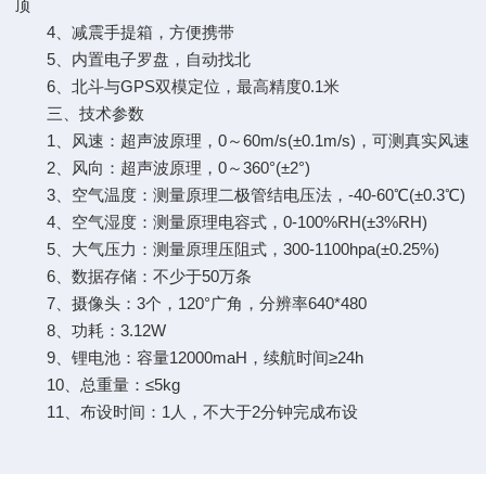
顶
4、减震手提箱，方便携带
5、内置电子罗盘，自动找北
6、北斗与GPS双模定位，最高精度0.1米
三、技术参数
1、风速：超声波原理，0～60m/s(±0.1m/s)，可测真实风速
2、风向：超声波原理，0～360°(±2°)
3、空气温度：测量原理二极管结电压法，-40-60℃(±0.3℃)
4、空气湿度：测量原理电容式，0-100%RH(±3%RH)
5、大气压力：测量原理压阻式，300-1100hpa(±0.25%)
6、数据存储：不少于50万条
7、摄像头：3个，120°广角，分辨率640*480
8、功耗：3.12W
9、锂电池：容量12000maH，续航时间≥24h
10、总重量：≤5kg
11、布设时间：1人，不大于2分钟完成布设