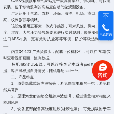
CZ5S视频款车载气象站是一款高度集成、低功耗、可快速
安装、便于移动监测的高精度自动气象观测设备。
广泛运用于气象、农林、环保、海洋、机场、港口、科学考
察、校园教育等领域。
该设备采用五要素一体式传感器，可对风速、风向、空气温
度、湿度、大气压力等气象要素进行实时观测，传感器外壳采用
电话咨询
进口ABS材质，更有效对抗盐雾等环境，防护等级达到IP65以
上。
内置3个120°广角摄像头，配套上位机软件，可以在PC端实
时查看视频画面、监测数据。
标配485转USB线，可以连接笔记本或者pad直接读取数
据。客户可根据自身情况，随机选配pad一台。
二、产品特点
1、顶盖隐藏式超声波探头，避免雨雪堆积的干扰，避免自
然风遮挡
2、原理为发射连续变频超声波信号，通过测量相对相位来
检测风速
3、设备底部配备高强度磁铁(橡胶包裹)，可无损吸附于车