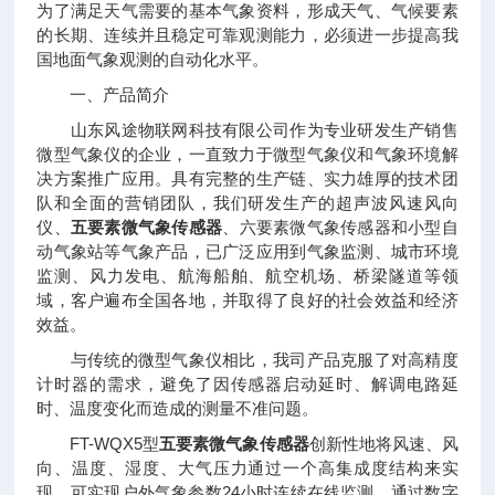
为了满足天气需要的基本气象资料，形成天气、气候要素
的长期、连续并且稳定可靠观测能力，必须进一步提高我
国地面气象观测的自动化水平。
一、产品简介
山东风途物联网科技有限公司作为专业研发生产销售
微型气象仪的企业，一直致力于微型气象仪和气象环境解
决方案推广应用。具有完整的生产链、实力雄厚的技术团
队和全面的营销团队，我们研发生产的超声波风速风向
仪、
五要素微气象传感器
、六要素微气象传感器和小型自
动气象站等气象产品，已广泛应用到气象监测、城市环境
监测、风力发电、航海船舶、航空机场、桥梁隧道等领
域，客户遍布全国各地，并取得了良好的社会效益和经济
效益。
与传统的微型气象仪相比，我司产品克服了对高精度
计时器的需求，避免了因传感器启动延时、解调电路延
时、温度变化而造成的测量不准问题。
FT-WQX5型
五要素微气象传感器
创新性地将风速、风
向、温度、湿度、大气压力通过一个高集成度结构来实
现，可实现户外气象参数24小时连续在线监测，通过数字