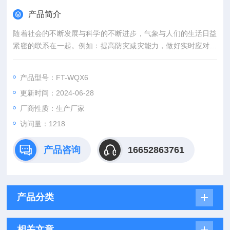
产品简介
随着社会的不断发展与科学的不断进步，气象与人们的生活日益
紧密的联系在一起。例如：提高防灾减灾能力，做好实时应对气
候变化的工作，是党和政府对气象部门的根本要求。微气象仪所
能提供的准确、可靠的实时观测数据，为提高预报准确率和服务
产品型号：FT-WQX6
能力提供了重要保证。为了满足天气需要的基本气象资料，形成
更新时间：2024-06-28
天气、气候要素的长期、连续并且稳定可靠观测能力，必须进一
步提高我国地面气象观测的自动化水平。
厂商性质：生产厂家
访问量：1218
产品咨询
16652863761
产品分类
相关文章