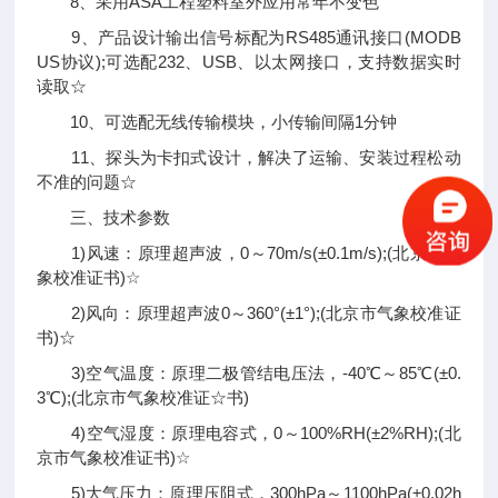
8、采用ASA工程塑料室外应用常年不变色
9、产品设计输出信号标配为RS485通讯接口(MODB
US协议);可选配232、USB、以太网接口，支持数据实时
读取☆
10、可选配无线传输模块，小传输间隔1分钟
11、探头为卡扣式设计，解决了运输、安装过程松动
不准的问题☆
三、技术参数
1)风速：原理超声波，0～70m/s(±0.1m/s);(北京市气
象校准证书)☆
2)风向：原理超声波0～360°(±1°);(北京市气象校准证
书)☆
3)空气温度：原理二极管结电压法，-40℃～85℃(±0.
3℃);(北京市气象校准证☆书)
4)空气湿度：原理电容式，0～100%RH(±2%RH);(北
京市气象校准证书)☆
5)大气压力：原理压阻式，300hPa～1100hPa(±0.02h