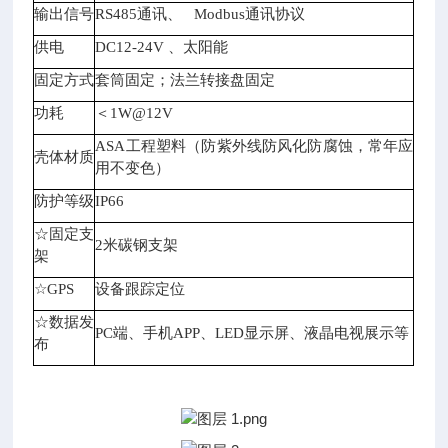
输出信号
RS485通讯、 Modbus通讯协议
供电
DC12-24V 、太阳能
固定方式
套筒固定；法兰转接盘固定
功耗
＜1W@12V
ASA工程塑料（防紫外线防风化防腐蚀，常年应
壳体材质
用不变色）
防护等级
IP66
☆固定支
2米碳钢支架
架
☆GPS
设备跟踪定位
☆数据发
PC端、手机APP、LED显示屏、液晶电视展示等
布