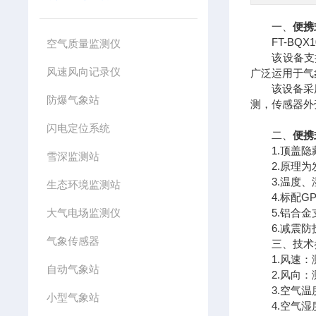
一、
便携
FT-BQX
空气质量监测仪
该设备支持有
风速风向记录仪
广泛运用于气
该设备采用十
防爆气象站
测，传感器外
闪电定位系统
二、
便携
1.顶盖隐藏
雪深监测站
2.原理为发
3.温度、湿
生态环境监测站
4.标配GP
大气电场监测仪
5.铝合金
6.减震防
气象传感器
三、技术
1.风速：测量原
自动气象站
2.风向：测量
3.空气温度：
小型气象站
4.空气湿度：