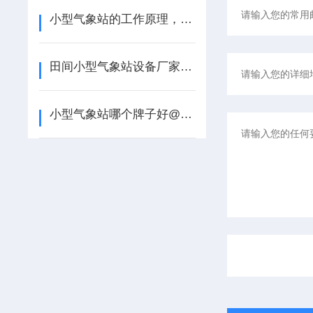
小型气象站的工作原理，来听风途科普【2022已更新】
田间小型气象站设备厂家-风途靠得住【2022已更新】
小型气象站哪个牌子好@风途不错#高温预警