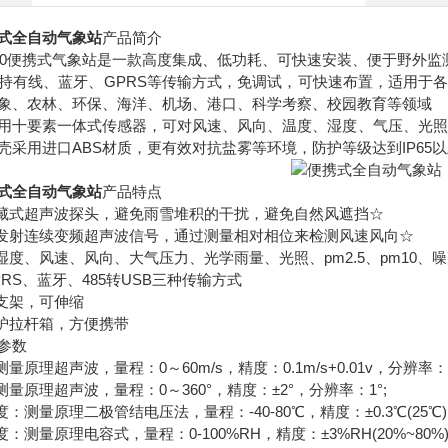
式全自动气象站
产品简介
10便携式气象站是一款高度集成、低功耗、可快速安装、便于野外
线、蓝牙、GPRS等传输方式，免调试，可快速布置，适用于各
象、农林、环保、海洋、机场、港口、科学考察、校园教育等领域
要素一体式传感器，可对风速、风向、温度、湿度、气压、光照、光学
壳采用进口ABS材质，更有效对抗盐雾等环境，防护等级达到IP65
式全自动气象站
产品特点
式超声波探头，避免雨雪堆积的干扰，避免自然风遮挡☆
射连续变频超声波信号，通过测量相对相位来检测风速风向☆
度、风速、风向、大气压力、光学雨量、光照、pm2.5、pm10、
RS、蓝牙、485转USB三种传输方式
支架，可伸缩
护拉杆箱，方便携带
参数
理超声波，量程：0～60m/s，精度：0.1m/s+0.01v，分辨率：0.
原理超声波，量程：0～360°，精度：±2°，分辨率：1°;
测量原理二极管结电压法，量程：-40-80℃，精度：±0.3℃(25℃)，
测量原理电容式，量程：0-100%RH，精度：±3%RH(20%~80%)，