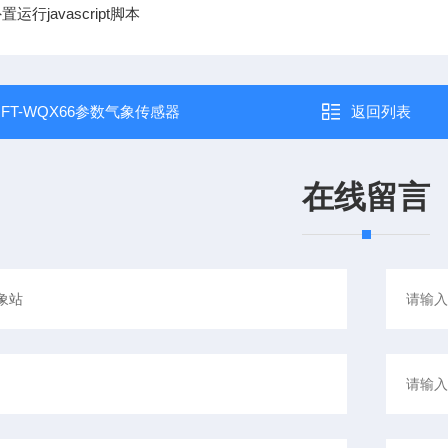
行javascript脚本
：
FT-WQX66参数气象传感器
返回列表
在线留言