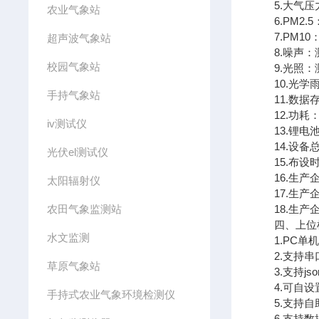
5.大气压力：测
农业气象站
6.PM2.5：
7.PM10：量
超声波气象站
8.噪声：测量
校园气象站
9.光照：测量
10.光学雨量
手持气象站
11.数据存
12.功耗：1
iv测试仪
13.锂电池：
14.设备总重
光伏el测试仪
15.布设时
16.生产企
太阳辐射仪
17.生产企
农田气象监测站
18.生产企
四、上位机
水文监测
1.PC单机
2.支持串
草原气象站
3.支持jso
4.可自设置
手持式农业气象环境检测仪
5.支持自助
6.支持数