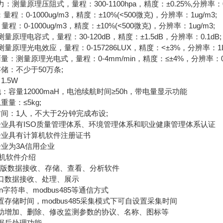
量原理压阻式，量程：300-1100hpa，精度：±0.25%,分辨率：0.
量程：0-1000ug/m3，精度：±10%(<500微克)，分辨率：1ug/m3;
程：0-1000ug/m3，精度：±10%(<500微克)，分辨率：1ug/m3;
原理电容式，量程：30-120dB，精度：±1.5dB，分辨率：0.1dB;
原理光电效应，量程：0-157286LUX，精度：<±3%，分辨率：1L
：测量原理光电式，量程：0-4mm/min，精度：≤±4%，分辨率：0
储：不少于50万条;
.5W
容量12000maH，电池续航时间≥50h，带电量显示功能
量：≤5kg;
间：1人，不大于2分钟完成布设;
业具有ISO质量管理体系、环境管理体系和职业健康管理体系认证
业具有计算机软件注册证书
业为3A信用企业
软件介绍
版数据接收、存储、查看、分析软件
口数据接收、处理、展示
n字符串、modbus485等通信方式
存储时间，modbus485采集模式下可自设置采集时间
增加、删除、修改监测参数的协议、名称、图标等
据后处理功能