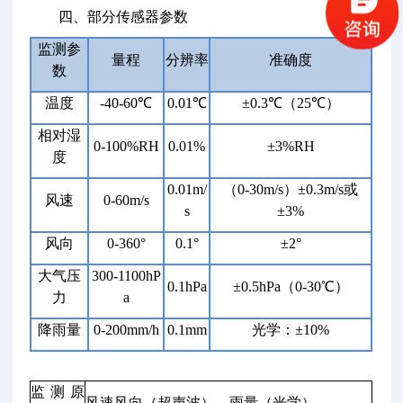
四、部分传感器参数
监测参
量程
分辨率
准确度
数
温度
-40-60℃
0.01℃
±0.3℃（25℃）
相对湿
0-100%RH
0.01%
±3%RH
度
0.01m/
（0-30m/s）±0.3m/s或
风速
0-60m/s
s
±3%
风向
0-360°
0.1°
±2°
大气压
300-1100hP
0.1hPa
±0.5hPa（0-30℃）
力
a
降雨量
0-200mm/h
0.1mm
光学：±10%
监测原
风速风向（超声波）、雨量（光学）