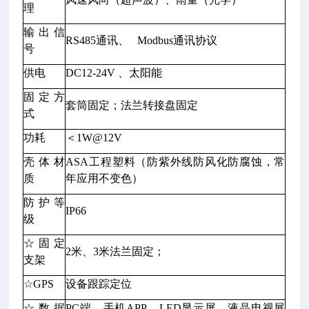
理
输出信
RS485通讯、 Modbus通讯协议
号
供电
DC12-24V 、太阳能
固定方
套筒固定；法兰转接盘固定
式
功耗
＜1W@12V
壳体材
ASA工程塑料（防紫外线防风化防腐蚀，常
质
年应用不变色）
防护等
IP66
级
☆固定
2米、3米法兰固定；
支架
☆GPS
设备跟踪定位
☆数据
PC端、手机APP、LED显示屏、液晶电视展