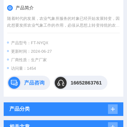
产品简介
随着时代的发展，农业气象所服务的对象已经开始发展转变，因
此想要发挥农业气象工作的作用，必须从思想上转变传统的农业
气象服务的理念，现在的农业生产不再以粮食产量为主，而是转
换为优质、高产、生态、安全等因素为一体的综合产业，因此现
产品型号：FT-NYQX
代农业气象服务工作要更加具有针对性，农业气象检测仪提供更
更新时间：2024-06-27
多的农业气象产品和农业气象服务，以便适应现代化农业发展的
需求。
厂商性质：生产厂家
访问量：1454
产品咨询
16652863761
产品分类
相关文章