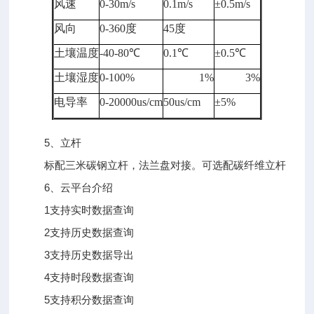
风速
0-30m/s
0.1m/s
±0.5m/s
风向
0-360度
45度
土壤温度
-40-80℃
0.1℃
±0.5℃
土壤湿度
0-100%
1%
3%
电导率
0-20000us/cm
50us/cm
±5%
5、立杆
标配三米碳钢立杆，法兰盘对接。可选配碳纤维立杆
6、云平台介绍
1支持实时数据查询
2支持历史数据查询
3支持历史数据导出
4支持时段数据查询
5支持积分数据查询