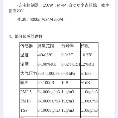
·充电控制器：150W，MPPT自动功率点跟踪，效率
提高20%
·电池：4000mA/24Ah/50Ah
4、部分传感器参数
传感器
测量范围
分辨率
精度
温度
-40-85℃
0.01℃
±0.3℃
湿度
0-100%RH
0.024%RH
±2%RH
大气压力
300-1100hPa
0.01hPa
±1hPa
噪声
20-100dB
1dB
±1dB
PM2.5
0-1000ug/m3
1ug/m3
±10ug/m3
PM10
0-1000ug/m3
1ug/m3
±10ug/m3
TSP
0-1000ug/m3
1ug/m3
±10ug/m3