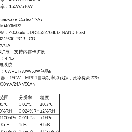
：150W/540W
-core Cortex™-A7
i400MP2
096bits DDR3L/32768bits NAND Flash
*600 RGB LCD
/1A
扩展，支持内存卡扩展
.4.2
电系统
WPET/30W/50W单晶硅
：150W，MPPT自动功率点跟踪，效率提高20%
mA/24Ah/50Ah
范围
分辨率
精度
-85℃
0.01℃
±0.3℃
00%RH
0.024%RH
±2%RH
-1100hPa
0.01hPa
±1hPa
100dB
1dB
±1dB
000ug/m3
1ug/m3
±10ug/m3