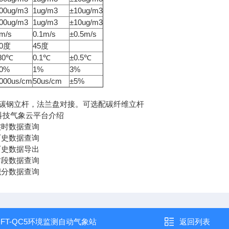
000ug/m3
1ug/m3
±10ug/m3
000ug/m3
1ug/m3
±10ug/m3
0m/s
0.1m/s
±0.5m/s
60度
45度
-80℃
0.1℃
±0.5℃
00%
1%
3%
0000us/cm
50us/cm
±5%
钢立杆，法兰盘对接。可选配碳纤维立杆
技气象云平台介绍
实时数据查询
历史数据查询
历史数据导出
时段数据查询
积分数据查询
：
FT-QC5环境监测自动气象站
返回列表