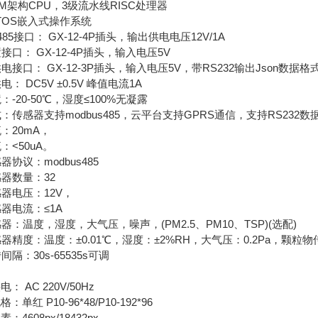
M架构CPU，3级流水线RISC处理器
TOS嵌入式操作系统
85接口： GX-12-4P插头，输出供电电压12V/1A
： GX-12-4P插头，输入电压5V
口： GX-12-3P插头，输入电压5V，带RS232输出Json数据格
 DC5V ±0.5V 峰值电流1A
20-50℃，湿度≤100%无凝露
感器支持modbus485，云平台支持GPRS通信，支持RS232数
20mA，
<50uA。
议：modbus485
器数量：32
电压：12V，
电流：≤1A
温度，湿度，大气压，噪声，(PM2.5、PM10、TSP)(选配)
度：温度：±0.01℃，湿度：±2%RH，大气压：0.2Pa，颗粒物
：30s-65535s可调
 AC 220V/50Hz
红 P10-96*48/P10-192*96
4608px/18432px