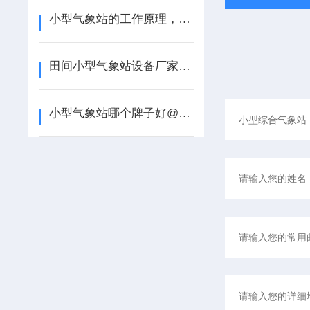
小型气象站的工作原理，来听风途科普【2022已更新】
田间小型气象站设备厂家-风途靠得住【2022已更新】
小型气象站哪个牌子好@风途不错#高温预警