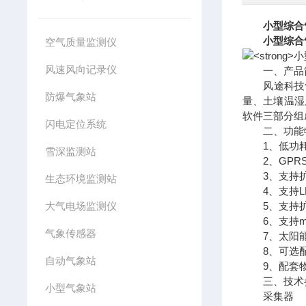
小型综合
小型综合
空气质量监测仪
风速风向记录仪
一、产品
风途科技气象
防爆气象站
量、土壤温湿
软件三部分组
闪电定位系统
二、功能
1、低功耗采
雪深监测站
2、GPRS
3、支持扩展
生态环境监测站
4、支持LED
大气电场监测仪
5、支持扩展
6、支持mod
气象传感器
7、太阳能充
8、可选配20
自动气象站
9、配套物
三、技术
小型气象站
采集器