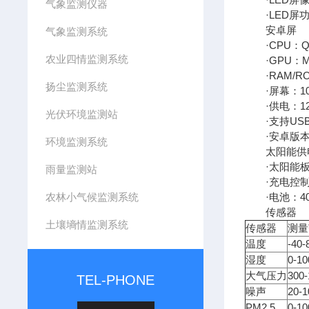
气象监测仪器
·LED屏功率
安卓屏
气象监测系统
·CPU：Quad
农业四情监测系统
·GPU：Mal
·RAM/ROM：4
扬尘监测系统
·屏幕：1024
·供电：12V
光伏环境监测站
·支持USB
·安卓版本：4
环境监测系统
太阳能供
·太阳能板：6
雨量监测站
·充电控制器
农林小气候监测系统
·电池：4000
传感器
土壤墒情监测系统
传感器
测量
温度
-40
湿度
0-1
大气压力
300
TEL-PHONE
噪声
20-
PM2.5
0-1