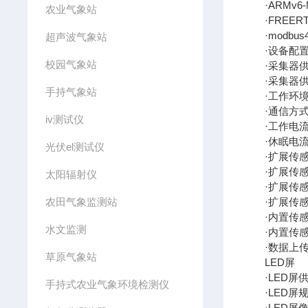
·ARMv6-
农业气象站
·FREER
·modbus4
超声波气象站
·设备配置接口
校园气象站
·采集器供电接
·采集器供电：
手持气象站
·工作环境：-
·通信方式：传
iv测试仪
·工作电流：
·休眠电流：
光伏el测试仪
·扩展传感器协
·扩展传感
太阳辐射仪
·扩展传感器
农田气象监测站
·扩展传感器
·内置传感器：
水文监测
·内置传感器精
·数据上传间隔
草原气象站
LED屏
·LED屏供电：
手持式农业气象环境检测仪
·LED屏规格：单
·LED屏像素：