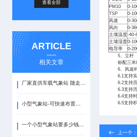
查看全部
PM10
0-1
TSP
0-1
风速
0-3
风向
0-3
土壤温度
-40
土壤湿度
0-1
ARTICLE
电导率
0-2
5、立杆
相关文章
标配三米碳
6、风途科
6.1支持
6.2支持
厂家直供车载气象站 随走随测 移动应急气象实时监测
6.3支持
6.4支持
6.5支持
小型气象站-可快速布置使用的太阳能气象站@2025全+国+派+送
一个小型气象站要多少钱-风途报价实惠！
上一个