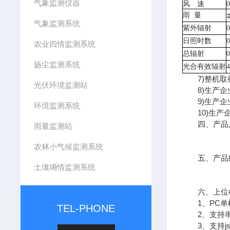
气象监测仪器
风 速
雨
量
气象监测系统
紫外辐射
日照时数
农业四情监测系统
总辐射
扬尘监测系统
光合有效辐射
7)整机取
光伏环境监测站
8)生产企业
9)生产企
环境监测系统
10)生产企
四、产品
雨量监测站
农林小气候监测系统
五、产品
土壤墒情监测系统
六、上位机
1、PC单
TEL-PHONE
2、支持串
3、支持jso