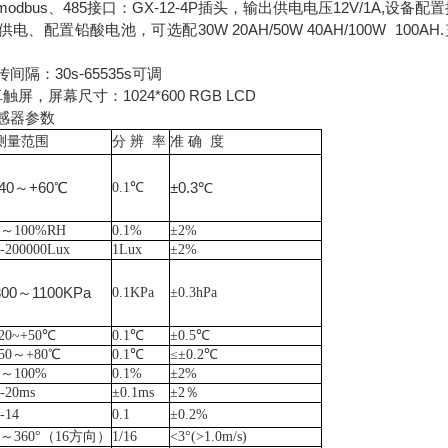
dbus、485接口：GX-12-4P插头，输出供电电压12V/1A,设备配置
、配置铅酸电池，可选配30W 20AH/50W 40AH/100W 100
隔：30s-65535s可调
屏，屏幕尺寸：1024*600 RGB LCD
感器参数
测量范围
分
辨 率
准
确 度
-40～+60℃
±0.3℃
0.1℃
0～100%RH
0.1%
±2%
0-200000Lux
1Lux
±2%
300～1100KPa
0.1KPa
±0.3hPa
-20~+50℃
0.1℃
±0.5℃
-50～+80℃
0.1℃
≤±0.2℃
0～100%
0.1%
±2%
0-20ms
±0.1ms
±2％
-14
0.1
±0.2%
0～360°（16方向）
1/16
<3°(>1.0m/s)