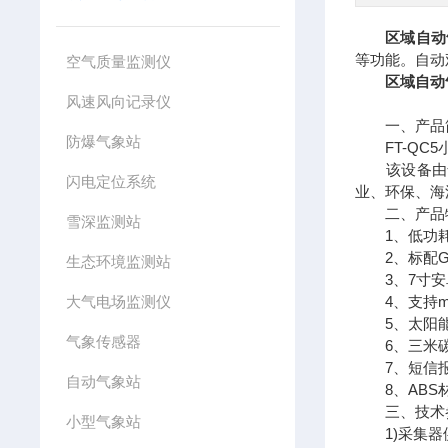
区域自动
等功能。自动
空气质量监测仪
区域自动
风速风向记录仪
一、产品
防爆气象站
FT-QC5
该设备由气
闪电定位系统
业、环保、海
二、产品
雪深监测站
1、低功耗采
2、标配GP
生态环境监测站
3、7寸安卓触屏
大气电场监测仪
4、支持mod
5、太阳能充
气象传感器
6、三米碳
7、短信报
自动气象站
8、ABS材
三、技术
小型气象站
1)采集器供电