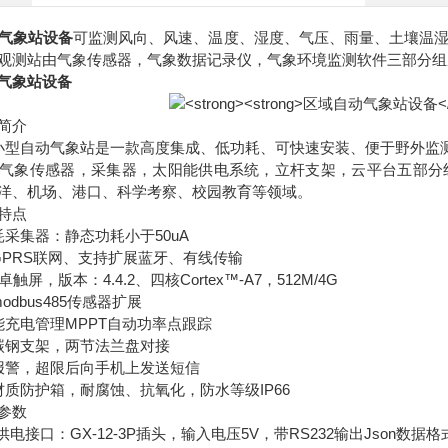
气象站设备
可监测风向、风速、温度、湿度、气压、雨量、土壤温
观测站由气象传感器，气象数据记录仪，气象环境监测软件三部分组
气象站设备
简介
小型自动气象站是一款高度集成、低功耗、可快速安装、便于野外监
象传感器，采集器，太阳能供电系统，立杆支架，云平台五部分组
洋、机场、港口、科学考察、校园教育等领域。
特点
集器：静态功耗小于50uA
RS联网、支持扩展蓝牙、有线传输
，版本：4.4.2、四核Cortex™-A7，512M/4G
bus485传感器扩展
电管理MPPT自动功率点跟踪
钢支架，两节法兰盘对接
警，超限后向手机上发送短信
质防护箱，耐腐蚀、抗氧化，防水等级IP66
参数
接口：GX-12-3P插头，输入电压5V，带RS232输出Json数据格式,