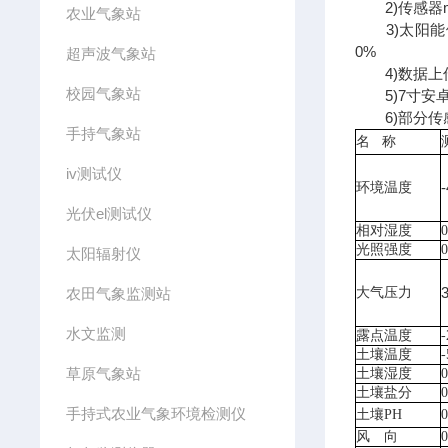
2)传感器mo
农业气象站
3)太阳能供电
0%
超声波气象站
4)数据上传间
校园气象站
5)7寸安卓触
6)部分传
手持气象站
名
称
iv测试仪
环境温度
光伏el测试仪
相对湿度
光照强度
太阳辐射仪
农田气象监测站
大气压力
水文监测
露点温度
土壤温度
草原气象站
土壤湿度
土壤盐分
手持式农业气象环境检测仪
土壤
PH
0
风 向