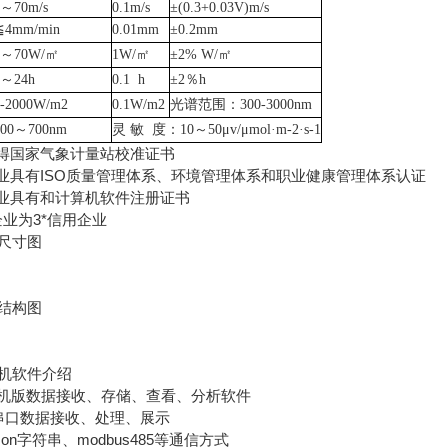
0～70m/s
0.1m/s
±(0.3+0.03V)m/s
≦4mm/min
0.01mm
±0.2mm
0～70W/㎡
1W/㎡
±2% W/㎡
0～24h
0.1 h
±2％h
0-2000W/m2
0.1W/m2
光谱范围：
300-3000nm
400～700nm
灵
敏 度：10～50μv/μmol·m-2·s-1
得国家气象计量站校准证书
具有ISO质量管理体系、环境管理体系和职业健康管理体系认证
业具有和计算机软件注册证书
业为3*信用企业
尺寸图
结构图
软件介绍
机版数据接收、存储、查看、分析软件
口数据接收、处理、展示
n字符串、modbus485等通信方式