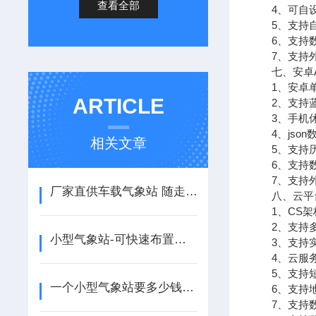
查看全部
4、可自设置
5、支持自
6、支持数
7、支持外置运
七、安卓A
1、安卓单
ARTICLE
2、支持蓝
3、手机休
4、json
相关文章
5、支持历
6、支持数
7、支持外置运
厂家直供车载气象站 随走随测 移动应急气象实时监测
八、云平
1、CS架构
2、支持多
小型气象站-可快速布置使用的太阳能气象站@2025全+国+派+送
3、支持实
4、云服务
5、支持短
一个小型气象站要多少钱-风途报价实惠！
6、支持地
7、支持数