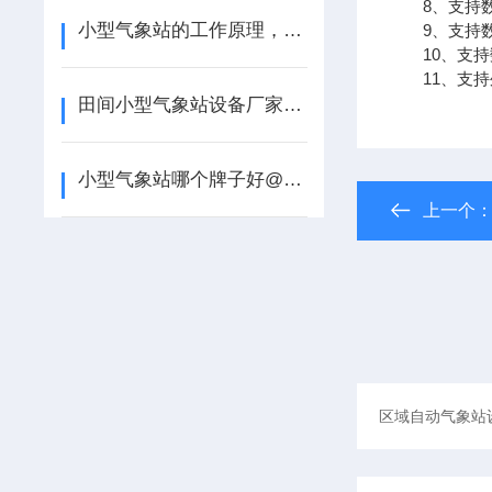
8、支持数
小型气象站的工作原理，来听风途科普【2022已更新】
9、支持数据转
10、支持
11、支持外置
田间小型气象站设备厂家-风途靠得住【2022已更新】
小型气象站哪个牌子好@风途不错#高温预警
上一个