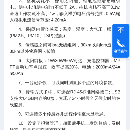
3、整机功耗小，使用太阳能、锂电池或者市电供
电。供电电流供电能力不低于 2A，待机功耗不高于0.1w.
全速工作功耗不高于4w，输入模拟电压信号范围: 0-5V;输
入模拟电流信号范围: 4-20mA
4、采ji器内置传感器：温度，湿度，大气压，噪声，
(PM2.5、PM10、TSP)(选配)
5、传感器之间可lora无线组网，30km以内lora透传，
30km以外物联网卡传输
电话咨询
6、太阳能板：1W/30W/50W可选，充电控制器：MP
PT自动功率点跟踪，效率提高20%、电池：2000mA/24A
h/50Ah
7、一台记录仪，可以同时测量多个点的环境参数。
8、传输方式多样，可选配RJ-45标准网络接口; USB
支持大64GB内存的U盘，实现了24小时候全天候实时的在
线监测。
9、可连接多个传感器并远程传输至大显示屏。
10、设定了报警管理，超限后手机上发送短信，及时
预警，提高实时监测的有效性。