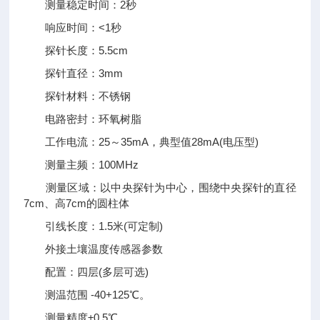
测量稳定时间：2秒
响应时间：<1秒
探针长度：5.5cm
探针直径：3mm
探针材料：不锈钢
电路密封：环氧树脂
工作电流：25～35mA，典型值28mA(电压型)
测量主频：100MHz
测量区域：以中央探针为中心，围绕中央探针的直径
7cm、高7cm的圆柱体
引线长度：1.5米(可定制)
外接土壤温度传感器参数
配置：四层(多层可选)
测温范围 -40+125℃。
测量精度±0.5℃。