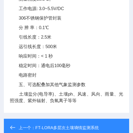
工作电源: 3.0~5.5V/DC
306不锈钢保护管封装
分 辨 率：0.1℃
引线长度：2.5米
远引线长度：500米
响应时间：< 1 秒
稳定时间：通电后100毫秒
电路密封
五、可选配叠加其他气象监测参数
土壤盐分(电导率)、土壤ph、风速、风向、雨量、光
照强度、紫外辐射、负氧离子等等
上一个：
FT-LORA多层次土壤墒情监测系统