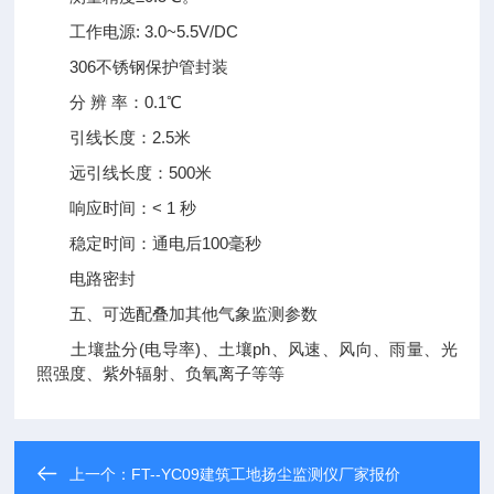
工作电源: 3.0~5.5V/DC
306不锈钢保护管封装
分 辨 率：0.1℃
引线长度：2.5米
远引线长度：500米
响应时间：< 1 秒
稳定时间：通电后100毫秒
电路密封
五、可选配叠加其他气象监测参数
土壤盐分(电导率)、土壤ph、风速、风向、雨量、光
照强度、紫外辐射、负氧离子等等
上一个：
FT--YC09建筑工地扬尘监测仪厂家报价