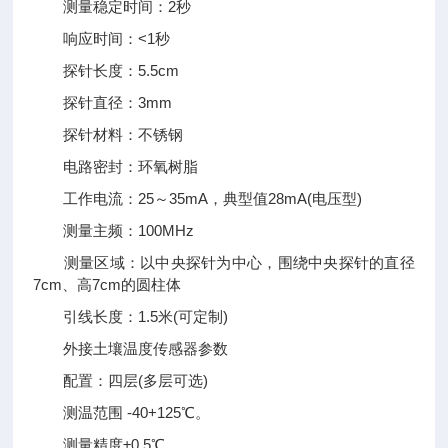
测量稳定时间：2秒
响应时间：<1秒
探针长度：5.5cm
探针直径：3mm
探针材料：不锈钢
电路密封：环氧树脂
工作电流：25～35mA，典型值28mA(电压型)
测量主频：100MHz
测量区域：以中央探针为中心，围绕中央探针的直径
7cm、高7cm的圆柱体
引线长度：1.5米(可定制)
外接土壤温度传感器参数
配置：四层(多层可选)
测温范围 -40+125℃。
测量精度±0.5℃。