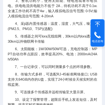
3、整机功耗小，使用太阳能、锂电池或者市电供
电。供电电流供电能力不低于 2A，待机功耗不高于0.1w.
全速工作功耗不高于4w，输入模拟电压信号范围: 0-5V;输
入模拟电流信号范围: 4-20mA
4、采ji器内置传感器：温度，湿度，大气压，噪声，
(PM2.5、PM10、TSP)(选配)
5、传感器之间可lora无线组网，30km以内lora透传，
30km以外物联网卡传输
电话咨询
6、太阳能板：1W/30W/50W可选，充电控制器：MP
PT自动功率点跟踪，效率提高20%、电池：2000mA/24A
h/50Ah
7、一台记录仪，可以同时测量多个点的环境参数。
8、传输方式多样，可选配RJ-45标准网络接口; USB
支持大64GB内存的U盘，实现了24小时候全天候实时的在
线监测。
9、可连接多个传感器并远程传输至大显示屏。
10、设定了报警管理，超限后手机上发送短信，及时
预警，提高实时监测的有效性。