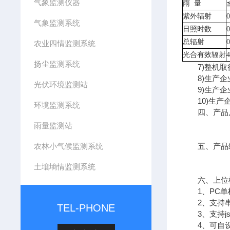
气象监测仪器
雨
量
紫外辐射
气象监测系统
日照时数
总辐射
农业四情监测系统
光合有效辐射
扬尘监测系统
7)整机取
8)生产企业
光伏环境监测站
9)生产企
10)生产企
环境监测系统
四、产品
雨量监测站
农林小气候监测系统
五、产品
土壤墒情监测系统
六、上位机
1、PC单
2、支持串
TEL-PHONE
3、支持jso
4、可自设置