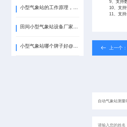
9、支持数据转
小型气象站的工作原理，来听风途科普【2022已更新】
10、支持
11、支持外置
田间小型气象站设备厂家-风途靠得住【2022已更新】
小型气象站哪个牌子好@风途不错#高温预警
上一个