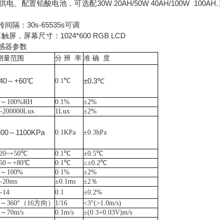
、配置铅酸电池，可选配30W 20AH/50W 40AH/100W 100
隔：30s-65535s可调
屏，屏幕尺寸：1024*600 RGB LCD
感器参数
测量范围
分
辨 率
准
确 度
-40～+60℃
±0.3℃
0.1℃
0～100%RH
0.1%
±2%
0-200000Lux
1Lux
±2%
300～1100KPa
0.1KPa
±0.3hPa
-20~+50℃
0.1℃
±0.5℃
-50～+80℃
0.1℃
≤±0.2℃
0～100%
0.1%
±2%
0-20ms
±0.1ms
±2％
-14
0.1
±0.2%
0～360°（16方向）
1/16
<3°(>1.0m/s)
0～70m/s
0.1m/s
±(0.3+0.03V)m/s