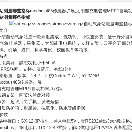
站测量哪些指标
modbus485传感器扩展,太阳能充电管理MPPT自
站测量哪些指标
简介
小型自动气象站是一款高度集成、低功耗、可快速安装、便于野外监
象传感器，采集器，太阳能供电系统，立杆支架，云平台五部分组
洋、机场、港口、科学考察、校园教育等领域。
特点
集器：静态功耗小于50uA
RS联网、支持扩展蓝牙、有线传输
，版本：4.4.2、四核Cortex™-A7，512M/4G
bus485传感器扩展
电管理MPPT自动功率点跟踪
钢支架，两节法兰盘对接
警，超限后向手机上发送短信
质防护箱，耐腐蚀、抗氧化，防水等级IP66
参数
接口：GX-12-3P插头，输入电压5V，带RS232输出Json数据格式,
dbus、485接口：GX-12-4P插头，输出供电电压12V/1A,设备配置