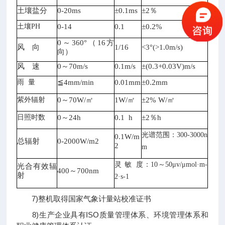
土壤盐分
0-20ms
±0.1ms
±2％
土壤
PH
0-14
0.1
±0.2%
0～360°（16方
风 向
1/16
<3°(>1.0m/s)
向）
风 速
0～70m/s
0.1m/s
±(0.3+0.03V)m/s
雨
量
≦4mm/min
0.01mm
±0.2mm
紫外辐射
0～70W/㎡
1W/㎡
±2% W/㎡
日照时数
0～24h
0.1 h
±2％h
光谱范围：
300-3000n
0.1W/m
总辐射
0-2000W/m2
2
m
灵
敏 度：10～50μv/μmol·m-
光合有效辐
400～700nm
射
2·s-1
7)整机取得国家气象计量站校准证书
8)生产企业具有ISO质量管理体系、环境管理体系和