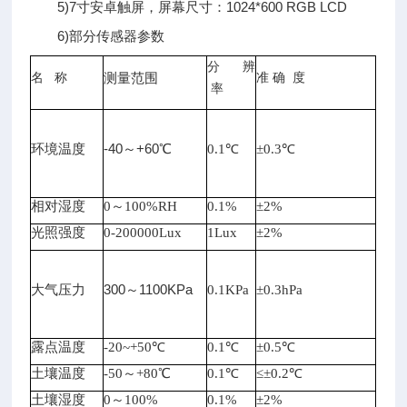
5)7寸安卓触屏，屏幕尺寸：1024*600 RGB LCD
6)部分传感器参数
分
辨
名
称
测量范围
准
确 度
率
-40～+60℃
环境温度
0.1℃
±0.3℃
相对湿度
0～100%RH
0.1%
±2%
光照强度
0-200000Lux
1Lux
±2%
300～1100KPa
大气压力
0.1KPa
±0.3hPa
露点温度
-20~+50℃
0.1℃
±0.5℃
土壤温度
-50～+80℃
0.1℃
≤±0.2℃
土壤湿度
0～100%
0.1%
±2%