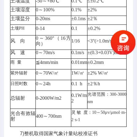
土壤温度
-50～+80℃
0.1℃
≤±0.2℃
土壤湿度
0～100%
0.1%
±2%
土壤盐分
0-20ms
±0.1ms
±2％
0-14
0.1
±0.2%
土壤PH
0～360°（16方
风 向
1/16
<3°(>1.0m/s)
向）
风 速
0～70m/s
0.1m/s
±(0.3+0.03V)m/s
≦4mm/min
0.01mm
±0.2mm
雨 量
0～70W/㎡
1W/㎡
±2% W/㎡
紫外辐射
0～24h
0.1 h
±2％h
日照时数
光谱范围：300-3000
0.1W/m
总辐射
0-2000W/m2
2
nm
灵 敏 度：10～50μv/μmol·m-
光合有效辐
400～700nm
射
2·s-1
7)整机取得国家气象计量站校准证书