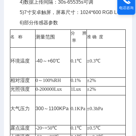
4)数据上传间隔：30s-65535s可调
电话咨询
5)7寸安卓触屏，屏幕尺寸：1024*600 RGB LCD
6)部分传感器参数
分 辨
测量范围
名 称
准 确 度
率
环境温度
-40～+60℃
0.1℃
±0.3℃
相对湿度
0～100%RH
0.1%
±2%
光照强度
0-200000Lux
1Lux
±2%
大气压力
300～1100KPa
0.1KPa
±0.3hPa
露点温度
-20~+50℃
0.1℃
±0.5℃