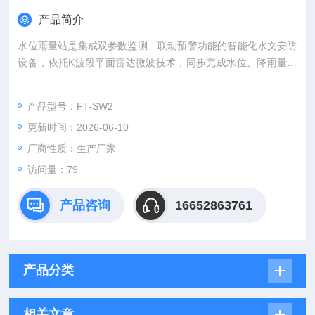
产品简介
水位雨量站是集成双参数监测、联动预警功能的智能化水文安防
设备，依托K波段平面雷达微波技术，同步完成水位、降雨量实
时监测，支持双参数阈值自定义设置，当水位、雨量任一参数或
双参数同时超出预设标准时，设备可触发联动报警，为防汛预
产品型号：FT-SW2
警、水利管控、城市排水调度提供精准、及时的风险预警支撑，
更新时间：2026-06-10
适配各类水域水文安防监测场景。
厂商性质：生产厂家
访问量：79
产品咨询
16652863761
产品分类
相关文章