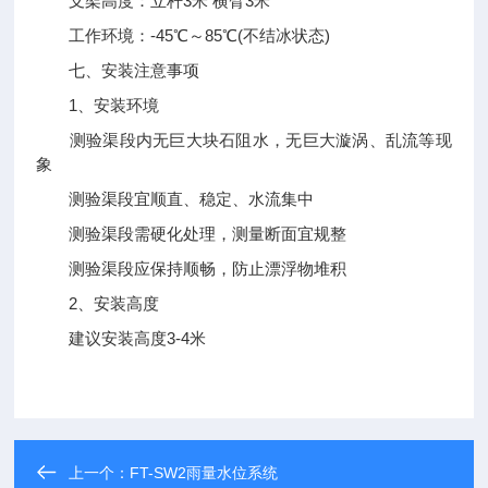
支架高度：立杆3米 横臂3米
工作环境：-45℃～85℃(不结冰状态)
七、安装注意事项
1、安装环境
测验渠段内无巨大块石阻水，无巨大漩涡、乱流等现
象
测验渠段宜顺直、稳定、水流集中
测验渠段需硬化处理，测量断面宜规整
测验渠段应保持顺畅，防止漂浮物堆积
2、安装高度
建议安装高度3-4米
上一个：
FT-SW2雨量水位系统