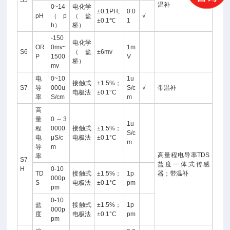
S5
温补
0~14
电化学
±0.1PH;
0.0
pH
（p
（盐
√
±0.1℃
1
h）
桥）
-150
电化学
OR
0mv~
1m
S6
（盐
±6mv
P
1500
V
桥）
mv
电
0~10
1u
接触式
±1.5%；
S7
导
000u
S/c
√
带温补
电极法
±0.1°C
率
S/cm
m
高
量
0～3
1u
程
0000
接触式
±1.5%；
S/c
电
μS/c
电极法
±0.1°C
m
导
m
高量程电导率TDS
率
S7
盐度一体式传感
H
0-10
TD
接触式
±1.5%；
1p
器；带温补
000p
S
电极法
±0.1°C
pm
pm
0-10
盐
接触式
±1.5%；
1p
000p
度
电极法
±0.1°C
pm
pm