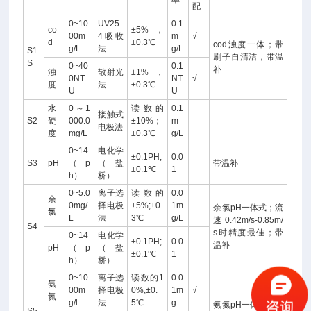
率
配
0~10
UV25
0.1
co
±5%，
00m
4吸收
m
√
d
±0.3℃
cod浊度一体；带
g/L
法
g/L
S1
刷子自清洁，带温
S
0~40
0.1
补
浊
散射光
±1%，
0NT
NT
√
度
法
±0.3℃
U
U
水
0～1
读数的
0.1
接触式
S2
硬
000.0
±10%；
m
电极法
度
mg/L
±0.3℃
g/L
0~14
电化学
±0.1PH;
0.0
S3
pH
（p
（盐
带温补
±0.1℃
1
h）
桥）
0~5.0
离子选
读数的
0.0
余
0mg/
择电极
±5%;±0.
1m
余氯pH一体式；流
氯
L
法
3℃
g/L
速0.42m/s-0.85m/
S4
s时精度最佳；带
0~14
电化学
±0.1PH;
0.0
温补
pH
（p
（盐
±0.1℃
1
h）
桥）
0~10
离子选
读数的1
0.0
氨
00m
择电极
0%,±0.
1m
√
氮
g/l
法
5℃
g
氨氮pH一体式；带