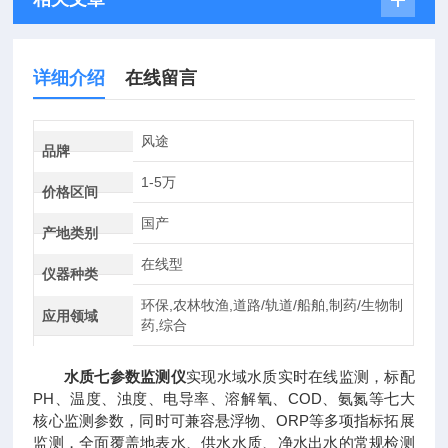
详细介绍
在线留言
风途
品牌
1-5万
价格区间
国产
产地类别
在线型
仪器种类
环保,农林牧渔,道路/轨道/船舶,制药/生物制
应用领域
药,综合
水质七参数监测仪
实现水域水质实时在线监测，标配
PH、温度、浊度、电导率、溶解氧、COD、氨氮等七大
核心监测参数，同时可兼容悬浮物、ORP等多项指标拓展
监测，全面覆盖地表水、供水水质、净水出水的常规检测