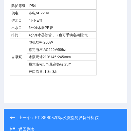
防护等级
IP54
供电
市电AC220V
进水口
4分PE管
出水口
6分净水器PE管
排污口
4分净水器软管，（也可手动定期排污）
电机功率:200W
额定电压:AC220V/50hz
自吸泵
水泵尺寸210*145*245/mm
最大吸程:8m 最高扬程:25m
开口流量: 1.8m3/h
上一个：
FT-SFB05浮标水质监测设备分析仪
返回列表