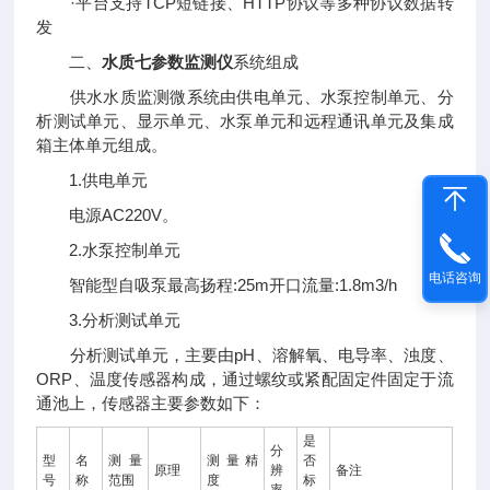
·平台支持TCP短链接、HTTP协议等多种协议数据转
发
二、
水质七参数监测仪
系统组成
供水水质监测微系统由供电单元、水泵控制单元、分
析测试单元、显示单元、水泵单元和远程通讯单元及集成
箱主体单元组成。
1.供电单元
电源AC220V。
2.水泵控制单元
电话咨询
智能型自吸泵最高扬程:25m开口流量:1.8m3/h
3.分析测试单元
分析测试单元，主要由pH、溶解氧、电导率、浊度、
ORP、温度传感器构成，通过螺纹或紧配固定件固定于流
通池上，传感器主要参数如下：
是
分
型
名
测量
测量精
否
原理
辨
备注
号
称
范围
度
标