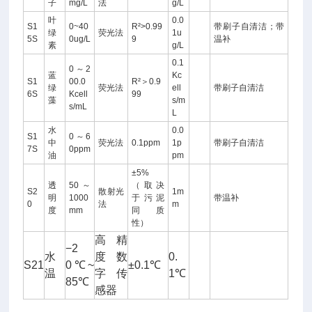
子
mg/L
法
g/L
叶
0.0
S1
0~40
R²>0.99
带刷子自清洁；带
绿
荧光法
1u
5S
0ug/L
9
温补
素
g/L
0.1
0～2
蓝
Kc
S1
00.0
R²＞0.9
绿
荧光法
ell
带刷子自清洁
6S
Kcell
99
藻
s/m
s/mL
L
水
0.0
S1
0～6
中
荧光法
0.1ppm
1p
带刷子自清洁
7S
0ppm
油
pm
±5%
透
50～
（取决
S2
散射光
1m
明
1000
于污泥
带温补
0
法
m
度
mm
同质
性）
高精
−2
水
度数
0.
S21
0℃~
±0.1℃
温
字传
1℃
85℃
感器