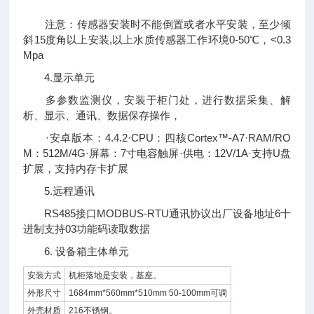
注意：传感器安装时不能倒置或者水平安装，至少倾
斜15度角以上安装,以上水质传感器工作环境0-50℃，<0.3
Mpa
4.显示单元
多参数监测仪，安装于柜门处，进行数据采集、解
析、显示、通讯、数据保存操作，
·安卓版本：4.4.2·CPU：四核Cortex™-A7·RAM/RO
M：512M/4G·屏幕：7寸电容触屏·供电：12V/1A·支持U盘
扩展，支持内存卡扩展
5.远程通讯
RS485接口MODBUS-RTU通讯协议出厂设备地址6十
进制支持03功能码读取数据
6. 设备箱主体单元
安装方式
机柜落地是安装，基座。
外形尺寸
1684mm*560mm*510mm 50-100mm可调
外壳材质
216不锈钢。