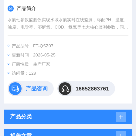
产品简介
水质七参数监测仪实现水域水质实时在线监测，标配PH、温度、
浊度、电导率、溶解氧、COD、氨氮等七大核心监测参数，同时
可兼容悬浮物、ORP等多项指标拓展监测，全面覆盖地表水、供
水水质、净水出水的常规检测项目。设备搭载专业分析测试单
产品型号：FT-QSZ07
元，依托高精度传感器组件，通过标准化流通池固定安装，传感
更新时间：2026-05-25
器采集数据稳定、精准度高，可实时捕捉水域水质细微变化，为
水质分析、水质管控、水质达标判定提供真实有效的数据支撑。
厂商性质：生产厂家
访问量：129
产品咨询
16652863761
产品分类
相关文章