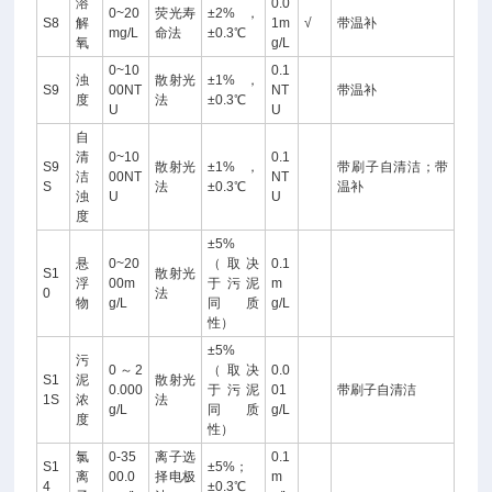
溶
0.0
0~20
荧光寿
±2%，
S8
解
1m
√
带温补
mg/L
命法
±0.3℃
氧
g/L
0~10
0.1
浊
散射光
±1%，
S9
00NT
NT
带温补
度
法
±0.3℃
U
U
自
清
0~10
0.1
S9
散射光
±1%，
带刷子自清洁；带
洁
00NT
NT
S
法
±0.3℃
温补
浊
U
U
度
±5%
悬
0~20
（取决
0.1
S1
散射光
浮
00m
于污泥
m
0
法
物
g/L
同质
g/L
性）
±5%
污
0～2
（取决
0.0
S1
泥
散射光
0.000
于污泥
01
带刷子自清洁
1S
浓
法
g/L
同质
g/L
度
性）
氯
0-35
离子选
0.1
S1
±5%；
离
00.0
择电极
m
4
±0.3℃