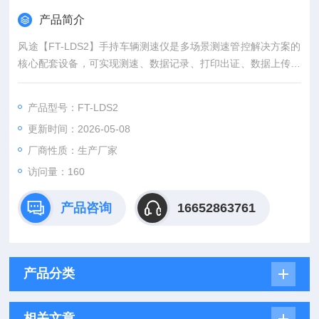
产品简介
风途【FT-LDS2】手持车辆测速仪是多场景测速管控解决方案的
核心配套设备，可实现测速、数据记录、打印出证、数据上传一
体化落地。适配交通执法、车队管理、厂区安全、赛事保障等全
场景。既能单独部署用于临时测速、定点监测，也可整合融入整
产品型号：FT-LDS2
体管控方案，有效提升测速效率，规范管控流程，降低运维成
更新时间：2026-05-08
本。
厂商性质：生产厂家
访问量：160
产品咨询
16652863761
产品分类
相关文章