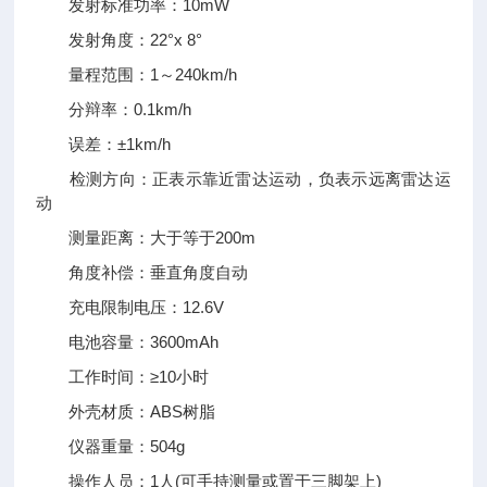
发射标准功率：10mW
发射角度：22°x 8°
量程范围：1～240km/h
分辩率：0.1km/h
误差：±1km/h
检测方向：正表示靠近雷达运动，负表示远离雷达运
动
测量距离：大于等于200m
角度补偿：垂直角度自动
充电限制电压：12.6V
电池容量：3600mAh
工作时间：≥10小时
外壳材质：ABS树脂
仪器重量：504g
操作人员：1人(可手持测量或置于三脚架上)