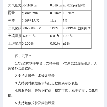
大气压力
30-110Kpa
0.01Kpa
±0.02Kpa(相对)
雨量
≦4mm/min
0.01mm
±0.2mm
光照
0-20W LUX
1lux
5%
二氧化碳
500-5000PPM
1PPM
±50PPM±读数的3%
-40~80℃
0.01℃
±0.5℃
土壤温度
0-100%
0.01%
±3%
土壤湿度
四、云平台
1.CS架构软件平台，支持手机、PC浏览器直接观测、无
需额外安装软件。
2.支持多帐号、多设备登录
3.支持实时数据展示与历史数据展示仪表板
4.云服务器、云数据存储，稳定可靠，易于扩展，负载均
衡。
5.支持短信报警及阈值设置