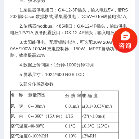
三、技术参数
1.采集器供电接口：GX-12-3P插头，输入电压5V，带RS
232输出Json数据格式,采集器供电：DC5V±0.5V峰值电流1A,
2.传感器modbus、485接口：GX-12-4P插头，输出供电
电压12V/1A,设备配置接口：GX-12-4P插头，输入电压5V
3.太阳能供电、配置铅酸电池，可选配30W 20AH/50W 2
0AH/100W 100AH.充电控制器：150W，MPPT自动功率点跟
踪，效率提高20%
4.数据上传间隔：1分钟-1000分钟可调
5.屏幕尺寸：1024*600 RGB LCD
6.部分传感器参数
名 称
测量范围
分
辨
率
准
确
度
风 速
0～30m/s
0.01m/s
±(0.1+0.03V)m/s
风 向
0～360°（16方向）
1/16
<3°(>1.0m/s)
空气温度
-40-80℃
0.1℃
±0.3℃（25℃）
空气湿度
0-100%RH
0.10%
±3%RH