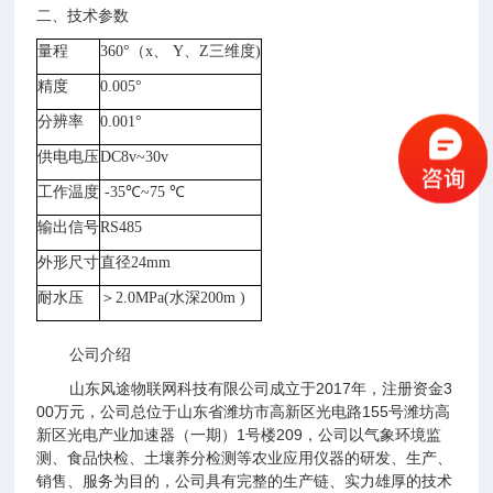
二、技术参数
量程
360°（x、 Y、Z三维度)
精度
0.005°
分辨率
0.00
1
°
供电电压
DC8
v~
30
v
工作温度
-
35
℃~
7
5 ℃
输出信号
RS485
外形尺寸
直径
24mm
耐水压
＞
2
.0
MPa(水深200m )
公司介绍
山东风途物联网科技有限公司成立于2017年，注册资金3
00万元，公司总位于山东省潍坊市高新区光电路155号潍坊高
新区光电产业加速器（一期）1号楼209，公司以气象环境监
测、食品快检、土壤养分检测等农业应用仪器的研发、生产、
销售、服务为目的，公司具有完整的生产链、实力雄厚的技术