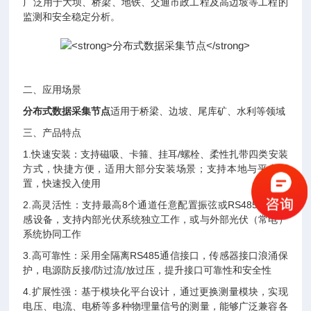
⼴泛⽤于⼤坝、桥梁、地铁、交通市政⼯程及⾼边坡等⼯程的
监测和安全稳定分析。
二、应用场景
分布式数据采集节点
适用于桥梁、边坡、尾库矿、水利等领域
三、产品特点
1.
快速安装：⽀持磁吸、卡箍、挂⽿
/
螺栓、柔性扎带四类安装
⽅式，快捷⽅便，适⽤⼤部分安装场景；⽀持本地与平台配
置，快速投⼊使⽤
2.
⾼灵活性：⽀持最⾼
8
个通道任意配置振弦或
RS485
信号传
感设备，⽀持内部光伏系统独⽴⼯作，或与外部光伏（常电）
系统协同⼯作
3.
⾼可靠性：采⽤全隔离
RS485
通信接⼝，传感器接⼝浪涌保
护，电源防反接
/
防过流
/
放过压，提升接⼝可靠性和安全性
4.
扩展性强：基于模块化平台设计，通过更换测量模块，实现
电压、电流、电桥等多种物理量信号的测量，能够⼴泛兼容各