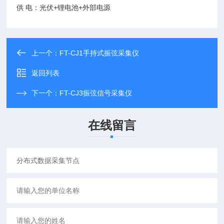
供
电：光伏
+
锂电池
+
外部电源
上一个：
FT-CJ1⼿持式振弦采集仪
返回列表
下一个：
FT-CJ3振弦信号采集仪
在线留言