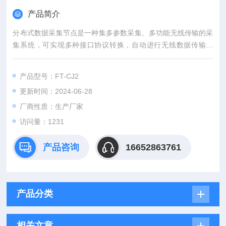
产品简介
分布式数据采集节点是⼀种集多参数采集、多功能⽆线传输的采
集系统，可实现多种接⼝协议转换，⾃动进⾏⽆线数据传输管
理。⼴泛⽤于⼤坝、桥梁、地铁、交通市政⼯程及⾼边坡等⼯程
的监测和安全稳定分析。
产品型号：FT-CJ2
更新时间：2024-06-28
厂商性质：生产厂家
访问量：1231
产品咨询
16652863761
产品分类
相关文章