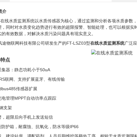
简介
SZ03在线水质监测系统以水质传感器为核心，通过监测和分析各项水质参
理，同时对水质变化趋势进行有效的超限报警、智能处理，也可以根据实
实的有效数据，对解决水质污染问题具有现实意义。
途物联网科技有限公司研发生产的FT-LSZ03型
在线水质监测系统
广泛
品特点
采集器：静态功耗小于50uA
PRS联网、支持扩展蓝牙、有线传输
dbus485传感器扩展
充电管理MPPT自动功率点跟踪
碳钢支架
报警，超限后向手机上发送短信
材质防护箱，耐腐蚀、抗氧化，防水等级IP66
布线、建设站房、调配药剂、人员后期维护等额外工序，相较于水质监测国