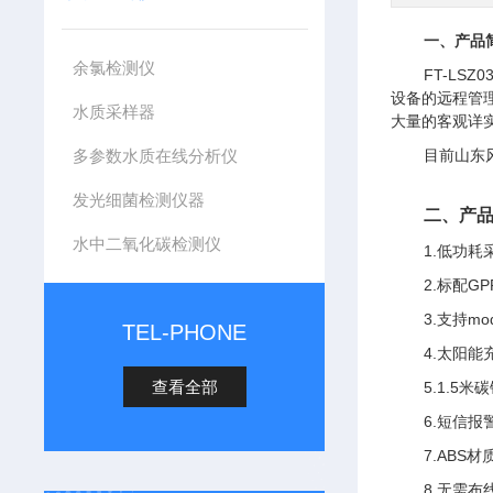
一、产品
余氯检测仪
FT-L
设备的远程管
水质采样器
大量的客观详
多参数水质在线分析仪
目前山东风
发光细菌检测仪器
二、产
水中二氧化碳检测仪
1.低功耗
2.标配G
3.支持mo
TEL-PHONE
4.太阳能
查看全部
5.1.5米
6.短信
7.ABS
8.无需