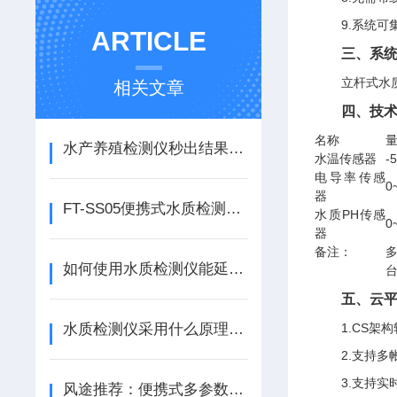
9.系统
ARTICLE
三、系
立杆式水
相关文章
四、技
名称
水产养殖检测仪秒出结果：FT-SS05搭载自研操作系统，性能稳定不跳数
水温传感器
-
电导率传感
0
器
FT-SS05便携式水质检测仪拿出来就能测，多场景适配，从鱼塘到野外河流
水质PH传感
0
器
备注：
如何使用水质检测仪能延长其使用寿命？
五、云
水质检测仪采用什么原理保证其性能优异？
1.CS
2.支持
3.支持
风途推荐：便携式多参数水质测定仪-一款性能稳定的水产养殖水质检测仪