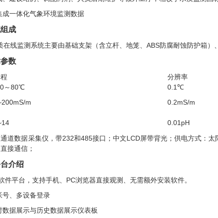
可集成一体化气象环境监测数据
统组成
质在线监测系统主要由基础支架（含立杆、地笼、ABS防腐耐蚀防护箱）
术参数
量程
分辨率
50～80℃
0.1℃
~200mS/m
0.2mS/m
~14
0.01pH
多通道数据采集仪，带232和485接口；中文LCD屏带背光；供电方式：太
台直接通信；
平台介绍
架构软件平台，支持手机、PC浏览器直接观测、无需额外安装软件。
多帐号、多设备登录
实时数据展示与历史数据展示仪表板