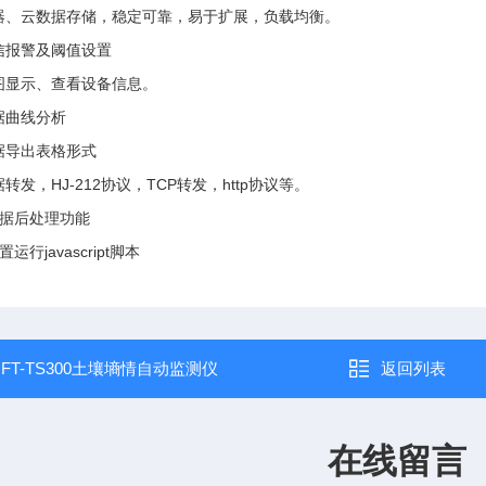
务器、云数据存储，稳定可靠，易于扩展，负载均衡。
短信报警及阈值设置
地图显示、查看设备信息。
据曲线分析
数据导出表格形式
据转发，HJ-212协议，TCP转发，http协议等。
数据后处理功能
置运行javascript脚本
：
FT-TS300土壤墒情自动监测仪
返回列表
在线留言