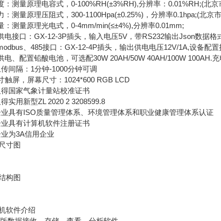
测量原理电容式，0-100%RH(±3%RH),分辨率：0.01%RH;(
量原理压阻式，300-1100Hpa(±0.25%)，分辨率0.1hpa;(北
量原理光电式，0-4mm/min(≤±4%),分辨率0.01mm;
接口：GX-12-3P插头，输入电压5V，带RS232输出Json数据格式,
dbus、485接口：GX-12-4P插头，输出供电电压12V/1A,设备配置
、配置铅酸电池，可选配30W 20AH/50W 40AH/100W 100A
间隔：1分钟-1000分钟可调
屏，屏幕尺寸：1024*600 RGB LCD
得国家气象计量站校准证书
新型ZL 2020 2 3208599.8
业具有ISO质量管理体系、环境管理体系和职业健康管理体系认证
业具有计算机软件注册证书
业为3A信用企业
尺寸图
结构图
软件介绍
版数据接收、存储、查看、分析软件