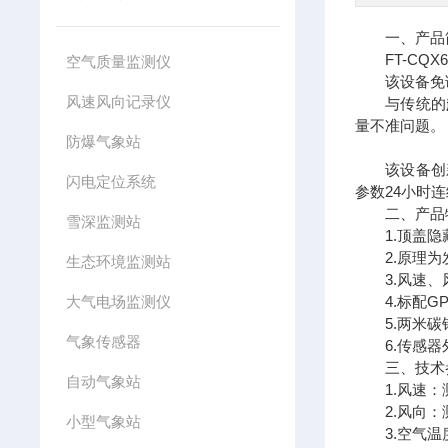
一、产品
FT-CQX
空气质量监测仪
该设备免调
风速风向记录仪
与传统的
量不准问题。
防爆气象站
该设备创新
闪电定位系统
参数24小时
二、产品
雪深监测站
1.顶盖隐藏式
2.原理为发射
生态环境监测站
3.风速、风向
大气电场监测仪
4.标配GPR
5.两米碳钢支
气象传感器
6.传感器外
三、技术
自动气象站
1.风速：测量原理
2.风向：测量原理
小型气象站
3.空气温度：