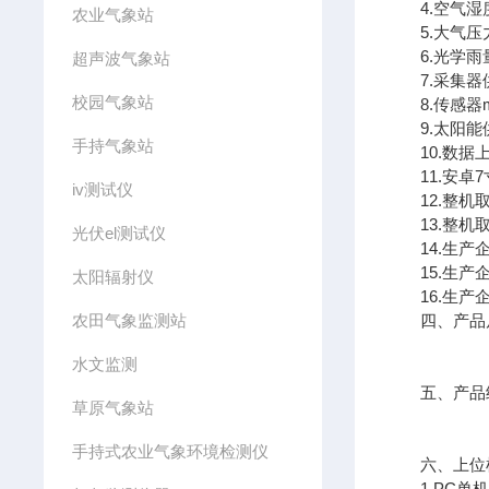
4.空气湿度：
农业气象站
5.大气压力：测
6.光学雨量：测
超声波气象站
7.采集器供电
校园气象站
8.传感器mo
9.太阳能供电
手持气象站
10.数据上传
11.安卓7寸触
iv测试仪
12.整机取
13.整机取得实用
光伏el测试仪
14.生产企
15.生产企
太阳辐射仪
16.生产企
农田气象监测站
四、产品
水文监测
五、产品
草原气象站
手持式农业气象环境检测仪
六、上位机
1.PC单机