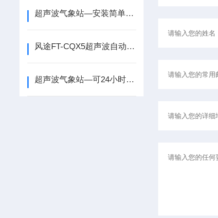
超声波气象站​​—安装简单，省时省力的五要素一体式气象站@全国派送
风途FT-CQX5超声波自动气象站——采用一体式设计，安装使用超简单~
超声波气象站—可24小时不间断工作的五要素一体式气象站@每日资讯