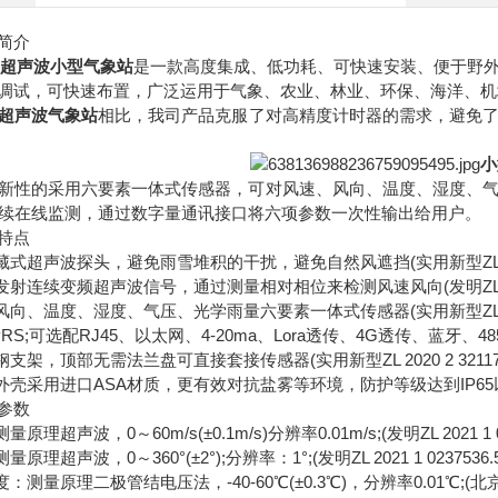
简介
6
超声波
小型气象站
是一款高度集成、低功耗、可快速安装、便于野
试，可快速布置，广泛运用于气象、农业、林业、环保、海洋、机
超声波气象站
相比，我司产品克服了对高精度计时器的需求，避免
小
性的采用六要素一体式传感器，可对风速、风向、温度、湿度、气
连续在线监测，通过数字量通讯接口将六项参数一次性输出给用户。
特点
超声波探头，避免雨雪堆积的干扰，避免自然风遮挡(实用新型ZL 2020 2
连续变频超声波信号，通过测量相对相位来检测风速风向(发明ZL 2021 1
、温度、湿度、气压、光学雨量六要素一体式传感器(实用新型ZL 2020 2
S;可选配RJ45、以太网、4-20ma、Lora透传、4G透传、蓝牙、4
架，顶部无需法兰盘可直接套接传感器(实用新型ZL 2020 2 321179
壳采用进口ASA材质，更有效对抗盐雾等环境，防护等级达到IP65
参数
超声波，0～60m/s(±0.1m/s)分辨率0.01m/s;(发明ZL 2021 1 02
超声波，0～360°(±2°);分辨率：1°;(发明ZL 2021 1 0237536.5
测量原理二极管结电压法，-40-60℃(±0.3℃)，分辨率0.01℃;(