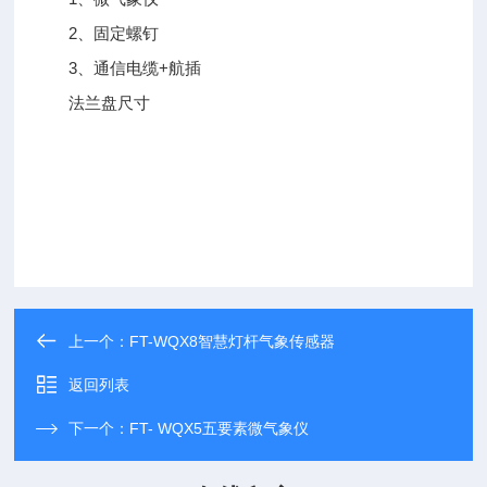
2、固定螺钉
3、通信电缆+航插
法兰盘尺寸
上一个：
FT-WQX8智慧灯杆气象传感器
返回列表
下一个：
FT- WQX5五要素微气象仪