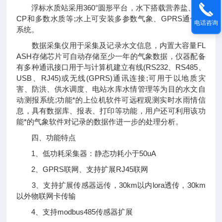
浮标水质站采用360°圆形平台，水下搭载营养盐、AD
CP和多数水质等;水上可安装多参数气象、GPRS通信等
电话咨询
系统。
数据采集仪用于采集及记录水文信息，内置大容量FL
ASH存储芯片可自动存储至少一年的气象数据，仪器配备
有多种通讯接口用于与计算机建立有线(RS232、RS485、
USB、RJ45)或无线(GPRS)通讯连接;可用于以地质灾
害、防洪、供水调度、电站水库水情管理等为目的水文自
动测报系统;功能*的上位机软件可远程观测实时水雨情信
息，具有数据库、报表、打印等功能，用户还可利用该功
能*的气象软件对记录的数据作进一步的处理分析。
四、功能特点
1、低功耗采集器：静态功耗小于50uA
2、GPRS联网、支持扩展RJ45联网
3、支持扩展传感器远传，30km以内lora透传，30km
以外物联网卡传输
4、支持modbus485传感器扩展