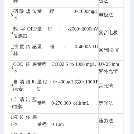
器
极法
硝酸盐传
量程：0~1000mg/L
5
电极法
器
数字ORP
量程：-2000~2000mV
6
复合电极
传感器
浊度传感
量程：0-4000NTU
7
90°散射光
器
COD传感
量程：COD2.5 to 1000 mg/L
UV254nm
8
器
紫外光学
自清洁叶
量程：0~400ug/L或0~100RF
9
荧光法
绿素
U
1
自清洁蓝
量程：0-270.000 cells/mL
荧光法
0
绿藻
1
液位传感
压力法
1
器
量程：0-10m