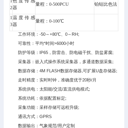
1
色度传感
量程：0-500PCU
铂钴比色法
2
器
1
温度传感
量程：0-100℃
3
器
工作环境：-50～+80℃、0～RH;
可靠性：平均*时间>6000小时
防护等级：IP65，防雷击、防电磁干扰、防盐雾腐;
采集器：嵌入式操作系统采集器，多通道数据采集;
数据存储：4M FLASH数据存储器,可扩展U盘存储器;
走时精度：实时时钟，准确度优于20秒/月
系统供电：太阳能/交流/直流供电模式;
系统功耗：依据配置标定;
采集功能：采样存储可远程升级;
通讯方式：GPRS
数据输出：气象规范/用户定制