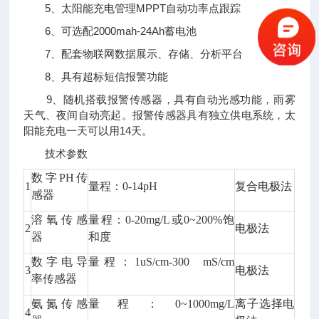
5、太阳能充电管理MPPT自动功率点跟踪
6、可选配2000mah-24Ah蓄电池
7、配套物联网数据展示、存储、分析平台
8、具有超标短信报警功能
9、随机搭载报警传感器，具有自动光感功能，雨雾
天气、夜间自动亮起。报警传感器具有独立供电系统，太
阳能充电一天可以用14天。
技术参数
数字PH传
1
量程：0-14pH
复合电极法
感器
溶氧传感
量程：0-20mg/L或0~200%饱
2
电极法
器
和度
数字电导
量程：1uS/cm-300 mS/cm
3
电极法
率传感器
氨氮传感
量程：0~1000mg/L
离子选择电
4