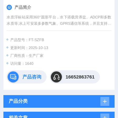
产品简介
水质浮标站采用360°圆形平台，水下搭载营养盐、ADCP和多数
水质等;水上可安装多参数气象、GPRS通信等系统，并且支持扩
展传感器远传，30km以内lora透传，30km以外物联网卡传输
等。
产品型号：FT-SZFB
更新时间：2025-10-13
厂商性质：生产厂家
访问量：1640
产品咨询
16652863761
产品分类
相关文章