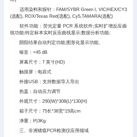
适用染料和探针：FAM/SYBR Green I, VIC/HEX/CY3
(选配), ROX/Texas Red(选配), Cy5,TAMARA(选配)
软件功能：荧光定量 PCR 系统软件;实时扩增反应曲
线功能;特定标本实时反应曲线显示;数据分析功能;
阴阳结果自动判定功能;图形化显示功能。
噪音：<45 dB
屏幕尺寸：7 英寸(HD)
触摸屏：电容式
外接USB：支持数据导入导出
热盖：自动压力调节
外观尺寸：290(W)*308(L)*130(H)
箱子尺寸：75长*38宽*19高cm
净重：约3Kg
三、非洲猪瘟PCR检测仪应用领域