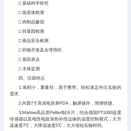
□ 基础科学研究
□ 病原体检测
□ 肉制品掺假
□ 转基因检测
□ 食品安全检测
□ 药物开发及合理用药
□ 基因表达
□ 水体监测
四、仪器特点
1.体积小，重量轻，易于携带。轻松满足外出实验的
需求。
2.内置7寸高清电容屏PDA，触屏操作，简便快捷。
3.Marlow高品质Peltier制冷片，结合德国PT1000温度
传感器以及电性电阻加热补偿边缘的温度控制模式，大升
温速度7℃，大降温速度5℃，大大缩短实验时间。