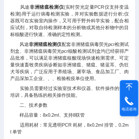
风途
非洲猪瘟检测仪
(实时荧光定量PCR仪支持变温
检测)用于运行病毒检测实验，并对实验数据进行分析;仪
器既可在实验室内操作，又可用于野外科学实验，配合相
应试剂，对取自待检测样本的分析物或其他分析物中的目
标核酸进行快速、准确的定性检测。
风途
非洲猪瘟检测仪
配套非洲猪瘟病毒荧光pcr检测试
剂盒、非洲猪瘟病毒荧光pcr核酸检测试剂盒均已经获得产
品批准，可以满足非洲猪瘟核酸现场快速检测需求。可定
量快速畜牧类疾病诊断如非洲猪瘟、猪瘟、猪蓝耳、伪狂
犬等疾病，广泛应用于养殖场、屠宰场、食品加工厂、肉
产品深加工企业、、、检验检疫单位使用。
实验员需要经过实验室技术和仪器、软件操作的专门
培训，具备熟练的相关操作技能。
二、技术参数
电话咨询
样品容量：8x0.2ml、支持8联管
适用耗材：常见透明PCR 耗材，8x0.2ml 排管，0.2m
l 单管