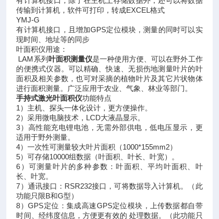
有计算机接口，除了在主机上存储数据外，还可以将数据
传输到计算机，软件可打印，转成EXCEL格式
YMJ-G
有计算机接口，且增加GPS定位模块，测量的同时可以实
现时间、地址等的同步
叶面积仪用途：
LAM系列
叶面积测量仪
是一种使用方便、可以在野外工作
的便携式仪器。可以精确、快速、无损伤地测量叶片的叶
面积及相关参数，也可对采摘的植物叶片及其它片状物体
进行面积测量。广泛应用于农业、气象、林业等部门。
手持式激光叶面积仪
功能特点
1）主机、探头一体化设计，更方便操作。
2）采用微电脑技术，LCD大液晶显示。
3）高性能充电锂电池，无需外部供电，低电压显示，更
适用于野外测量。
4）一次性可测量较大叶片面积（1000*155mm2）
5）可存储10000组数据（叶面积、叶长、叶宽）。
6）可测量叶片的多种参数：叶面积、平均叶面积、叶
长、叶宽。
7）通讯接口：RSR232接口，可将数据导入计算机。（此
功能只限B和G型）
8）GPS定位：集成高速GPS定位模块，上传数据都自带
时间、经纬度信息，方便更有效的 处理数据。（此功能只