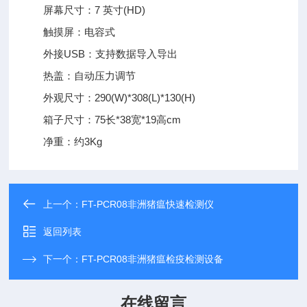
屏幕尺寸：7 英寸(HD)
触摸屏：电容式
外接USB：支持数据导入导出
热盖：自动压力调节
外观尺寸：290(W)*308(L)*130(H)
箱子尺寸：75长*38宽*19高cm
净重：约3Kg
上一个：
FT-PCR08非洲猪瘟快速检测仪
返回列表
下一个：
FT-PCR08非洲猪瘟检疫检测设备
在线留言