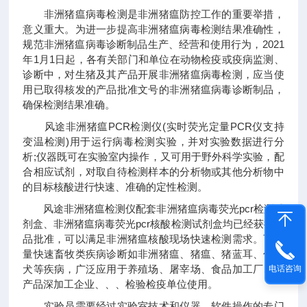
非洲猪瘟病毒检测是非洲猪瘟防控工作的重要举措，
意义重大。为进一步提高非洲猪瘟病毒检测结果准确性，
规范非洲猪瘟病毒诊断制品生产、经营和使用行为，2021
年1月1日起，各有关部门和单位在动物检疫或疫病监测、
诊断中，对生猪及其产品开展非洲猪瘟病毒检测，应当使
用已取得核发的产品批准文号的非洲猪瘟病毒诊断制品，
确保检测结果准确。
风途非洲猪瘟PCR检测仪(实时荧光定量PCR仪支持
变温检测)用于运行病毒检测实验，并对实验数据进行分
析;仪器既可在实验室内操作，又可用于野外科学实验，配
合相应试剂，对取自待检测样本的分析物或其他分析物中
的目标核酸进行快速、准确的定性检测。
风途非洲猪瘟检测仪配套非洲猪瘟病毒荧光pcr检测试
剂盒、非洲猪瘟病毒荧光pcr核酸检测试剂盒均已经获得产
品批准，可以满足非洲猪瘟核酸现场快速检测需求。可定
量快速畜牧类疾病诊断如非洲猪瘟、猪瘟、猪蓝耳、伪狂
犬等疾病，广泛应用于养殖场、屠宰场、食品加工厂、肉
电话咨询
产品深加工企业、、、检验检疫单位使用。
实验员需要经过实验室技术和仪器、软件操作的专门