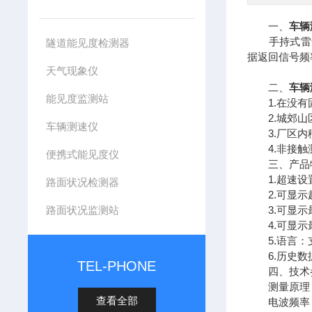
一、
车辆
手持式雷达
隧道能见度检测器
据返回信号频
天气现象仪
二、
车辆
能见度监测站
1.在没有固
2.城郊山
车辆测速仪
3.厂区内移
4.非接触测
便携式能见度仪
三、产品
1.超速设置
路面状况检测器
2.可显示超
路面状况监测站
3.可显示最
4.可显示
5.语言：
6.历史数
TEL-PHONE
四、技术
测量原理：
查看全部
电波频率：2