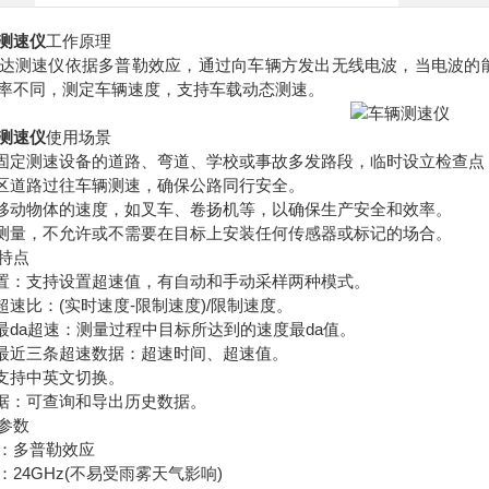
测速仪
工作原理
测速仪依据多普勒效应，通过向车辆方发出无线电波，当电波的能
率不同，测定车辆速度，支持车载动态测速。
测速仪
使用场景
定测速设备的道路、弯道、学校或事故多发路段，临时设立检查点
区道路过往车辆测速，确保公路同行安全。
动物体的速度，如叉车、卷扬机等，以确保生产安全和效率。
量，不允许或不需要在目标上安装任何传感器或标记的场合。
特点
：支持设置超速值，有自动和手动采样两种模式。
速比：(实时速度-限制速度)/限制速度。
da超速：测量过程中目标所达到的速度最da值。
最近三条超速数据：超速时间、超速值。
支持中英文切换。
据：可查询和导出历史数据。
参数
多普勒效应
4GHz(不易受雨雾天气影响)