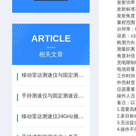
发射功率：≤
发射标准功
发射角度：22
量程范围：1～
分辩率：0.1
误差：±1k
ARTICLE
检测方向：
测量距离：
相关文章
角度补偿：
充电限制电压
电池容量：3
移动雷达测速仪与固定测速设备哪个更优势
工作时间：
外壳材质：
仪器重量：5
手持测速仪与固定测速设备的优缺点比较
操作人员：1
备注：以下
1.需要高
2.多目标或
移动雷达测速仪24GHz频段，雨雾天气不受影响
3.无法提供
4.操作不