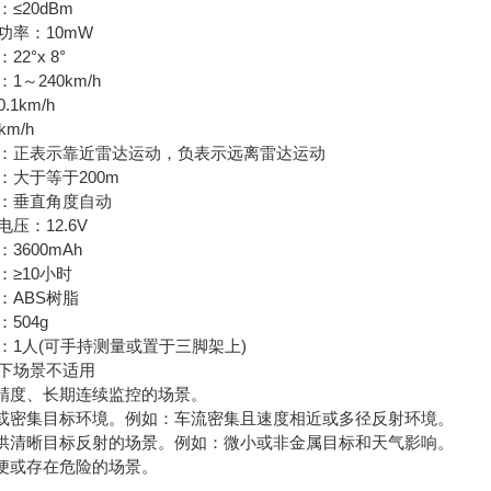
20dBm
率：10mW
°x 8°
240km/h
km/h
m/h
正表示靠近雷达运动，负表示远离雷达运动
大于等于200m
垂直角度自动
：12.6V
600mAh
≥10小时
ABS树脂
04g
人(可手持测量或置于三脚架上)
场景不适用
精度、长期连续监控的场景。
密集目标环境。例如：车流密集且速度相近或多径反射环境。
清晰目标反射的场景。例如：微小或非金属目标和天气影响。
便或存在危险的场景。