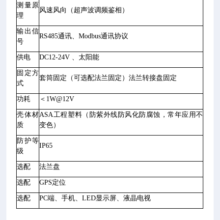
测量原
风速风向（
超声波调频鉴相
）
理
输出信
RS485通讯
、
Modbus通讯协议
号
供电
DC12-24V 、太阳能
固定方
套筒固定（可选配法兰固定）法兰转接盘固定
式
功耗
＜1W@12V
壳体材
ASA工程塑料（防紫外线防风化防腐蚀，常年应用不
质
变色）
防护等
IP6
5
级
选配
法兰盘
选配
GPS定位
选配
PC端、手机、LED显示屏、液晶电视