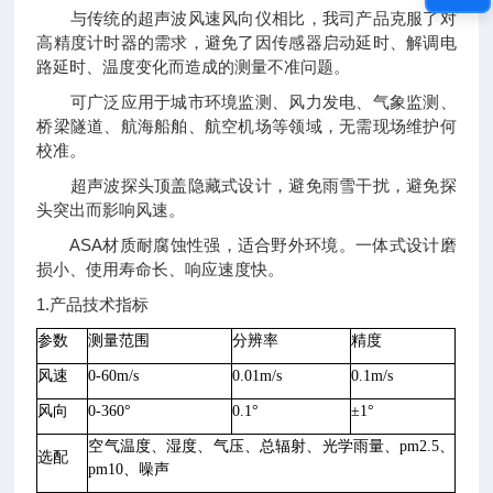
与传统的超声波风速风向仪相比，我司产品克服了对
高精度计时器的需求，避免了因传感器启动延时、解调电
路延时、温度变化而造成的测量不准问题。
可广泛应用于城市环境监测、风力发电、气象监测、
桥梁隧道、航海船舶、航空机场等领域，无需现场维护何
校准。
超声波探头顶盖隐藏式设计，避免雨雪干扰，避免探
头突出而影响风速。
ASA材质耐腐蚀性强，适合野外环境。一体式设计磨
损小、使用寿命长、响应速度快。
1.产品技术指标
参数
测量范围
分辨率
精度
风速
0-60m/s
0.01m/s
0.1
m/s
风向
0-360°
0.1°
±
1
°
空气
温度、湿度、气压、总辐射、光学雨量、pm2.5、
选配
pm10、噪声