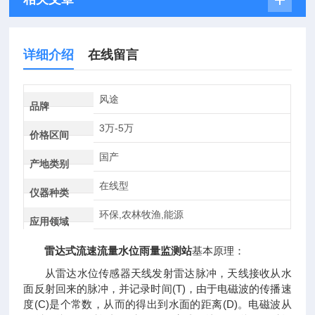
详细介绍
在线留言
风途
品牌
3万-5万
价格区间
国产
产地类别
在线型
仪器种类
环保,农林牧渔,能源
应用领域
雷达式流速流量水位雨量监测站
基本原理：
从雷达水位传感器天线发射雷达脉冲，天线接收从水
面反射回来的脉冲，并记录时间(T)，由于电磁波的传播速
度(C)是个常数，从而的得出到水面的距离(D)。电磁波从