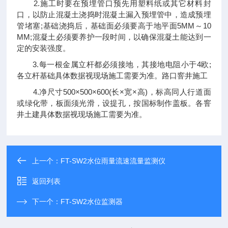
2.施工时要在预埋管口预先用塑料纸或其它材料封
口，以防止混凝土浇捣时混凝土漏入预埋管中，造成预埋
管堵塞;基础浇捣后，基础面必须要高于地平面5MM～10
MM;混凝土必须要养护一段时间，以确保混凝土能达到一
定的安装强度。
3.每一根金属立杆都必须接地，其接地电阻小于4欧;
各立杆基础具体数据视现场施工需要为准。路口窨井施工
4.净尺寸500×500×600(长×宽×高)，标高同人行道面
或绿化带，板面须光滑，设提孔，按国标制作盖板。各窨
井土建具体数据视现场施工需要为准。
上一个：
FT-SW2水位雨量流速流量监测仪
返回列表
下一个：
FT-SW2水位监测器