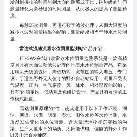
发射到接收的时间与到水面的距离成正比，纳秒级的时间
测量转化为毫秒级的时间测量，从而极大的提高了测量精
度。
每秒55次测量，再进行数字滤波处理，从而大限度的
减少水波对测量结果的影响，测量结果相当于静水水位测
量。
雷达式流速流量水位雨量监测站
产品介绍：
FT-SW2在线自动雷达水位雨量监测系统是一款高精
度且具有水面波动滤波处理的地表水水位测量产品。它采
用喇叭天线的设计，降低功耗，宽范围的输入电压，专门
设计于适合野外无人值守的野外自动站应用，测量不受大
气温度、压力、空气密度、风、降水、相对湿度的影响，
具有*的稳定性。低功耗及免维护设计。产品具有灵活的工
作模式配置。
雷达测量原理的*性，使其适用于以下工作环境：湖
泊、河道、水库、明渠、湿地、潮汐水位等水位监测、水
质易发生变化的水位监测、含大量漂浮物和沉淀物的沟
渠、生产大量水草的场所、太阳能供电，偏僻的野外工作
以及山洪多发地区。