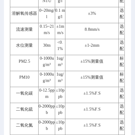
NTU
g/l
配
0~20mg/
0.1 m
选
溶解氧传感器
±3%
l
g/l
配
0.15~21
±1m
选
流速测量
8.8mm/s
m/s
m/s
配
<0.
选
水位测量
30m
±1-2mm
1%
配
0-1000u
1ug/
标
P
M2.5
±15%测量值
g/m³
m³
配
0-1000u
1ug/
标
PM10
±15%测量值
g/m³
m³
配
0-12.5pp
≤10p
选
一氧化碳
±1.5%F.S
m
pb
配
0-2000pp
≤10p
选
二氧化硫
±1.5%F.S
b
pb
配
0-2000pp
≤10p
选
二氧化氮
±1.5%F.S
b
pb
配