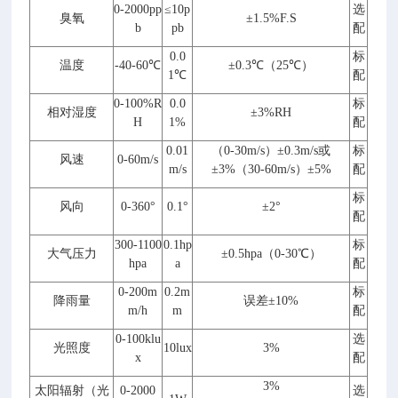
0-2000pp
≤10p
选
臭氧
±1.5%F.S
b
pb
配
0.0
标
温度
-40-60℃
±0.3℃（25℃）
1℃
配
0-100%R
0.0
标
相对湿度
±3%RH
H
1%
配
0.01
（0-30m/s）±0.3m/s或
标
风速
0-60m/s
m/s
±3%（30-60m/s）±5%
配
标
风向
0-360°
0.1°
±2°
配
300-1100
0.1hp
标
大气压力
±0.5hpa（0-30℃）
hpa
a
配
0-200m
0.2m
标
降雨量
误差±10%
m/h
m
配
0-100klu
选
光照度
10lux
3%
x
配
3%
太阳辐射（光
0-2000
选