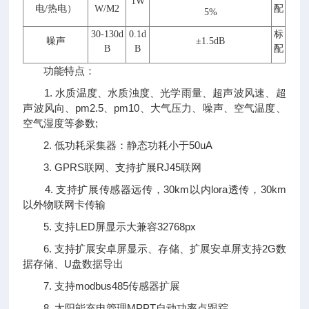
1W
电/热电）
W/M2
配
5%
30-130d
0.1d
标
噪声
±1.5dB
B
B
配
功能特点：
1. 水质温度、水质浊度、光学雨量、超声波风速、超
声波风向、pm2.5、pm10、大气压力、噪声、空气温度、
空气湿度等参数;
2. 低功耗采集器：静态功耗小于50uA
3. GPRS联网、支持扩展RJ45联网
4. 支持扩展传感器远传，30km以内lora透传，30km
以外物联网卡传输
5. 支持LED屏显示大兼容32768px
6. 支持扩展安卓屏显示、存储、扩展安卓屏支持2G数
据存储、U盘数据导出
7. 支持modbus485传感器扩展
8. 太阳能充电管理MPPT自动功率点跟踪