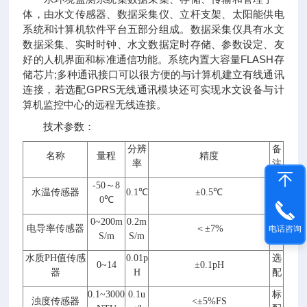
体，由水文传感器、数据采集仪、立杆支架、太阳能供电
系统和计算机软件平台五部分组成。数据采集仪具有水文
数据采集、实时时钟、水文数据定时存储、参数设定、友
好的人机界面和标准通信功能。系统内置大容量FLASH存
储芯片;多种通讯接口可以很方便的与计算机建立有线通讯
连接，若选配GPRS无线通讯模块还可实现水文设备与计
算机监控中心的远程无线连接。
技术参数：
分辨
备
名称
量程
精度
率
注
-50
～
8
标
水温传感器
0.1
℃
±
0.5
℃
0℃
配
0~200m
0.2m
选
电导率传感器
＜±
7%
电话咨询
S/m
S/m
配
水质
PH
值传感
0.01p
选
0~14
±0.1pH
器
H
配
0.1~3000
0.1u
标
浊度传感器
<±5%FS