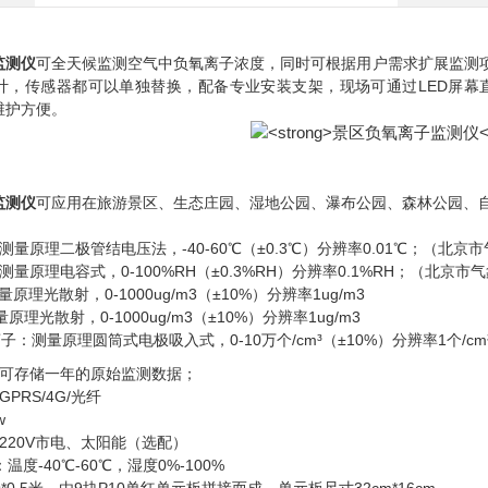
监测仪
可全天候监测空气中负氧离子浓度，同时可根据用户需求扩展监测
计，传感器都可以单独替换，配备专业安装支架，现场可通过
LED
屏幕
维护方便。
监测仪
可应用在旅游景区、生态庄园、湿地公园、瀑布公园、森林公园、
量原理二极管结电压法，-40-60℃（±0.3℃）分辨率0.01
℃
；（北京市
测量原理电容式，0-100%RH（±0.3%RH）分辨率0.1%RH；（北京
量原理光散射，0-1000ug/m3（±10%）分辨率1ug/m3
量原理光散射，0-1000ug/m3（±10%）分辨率1ug/m3
离子：测量原理圆筒式电极吸入式，
0-10
万个
/
cm
³
（
±
10%
）分辨率
1
个
/
cm
：可存储一年的原始监测数据；
PRS/4G/光纤
w
220V市电、太阳能（选配）
：温度
-40
℃
-60
℃
，湿度0%-100%