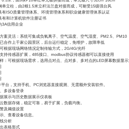
*0.5米，由9块P10单红单元板拼接而成，单元板尺寸32cm*16cm
钢单立柱，由2根1.5米立杆法兰盘对接而成，可耐受15级强台风
具有ISO质量管理体系、环境管理体系和职业健康管理体系认证
业具有和计算机软件注册证书
为3A信用企业
方案灵活：系统可集成负氧离子、空气温度、空气湿度、PM2.5、PM10
：已合作上千家公园景区，后台运行稳定，免维护，故障率低
可根据现场网络情况定制传输方式，2G/4G/光纤
支持传感器扩展，485接口、modbus协议传感器都可以直接使用
多样：可根据现场需求，选用点对点、点对多、多对点的LED屏幕数据显示
图
图
绍
软件平台，支持手机、PC浏览器直接观测、无需额外安装软件。
号、多设备登录
数据展示与历史数据展示仪表板
、云数据存储，稳定可靠，易于扩展，负载均衡。
报警及阈值设置
显示、查看设备信息。
曲线分析
导出表格形式