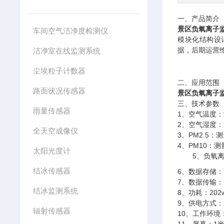
一、产品简介
景区负氧离子
车间空气洁净度检测仪
模块化结构设
据，后期运营
洁净室在线监测系统
尘埃粒子计数器
二、应用范围
路面状况传感器
景区负氧离子
三、技术参数
雨量传感器
1、空气温度：测
2、空气湿度：
全天空成像仪
3、PM2.5：测
4、PM10：测
太阳光度计
5、
负氧
结冰传感器
6、数据存储
7、数据传输：G
结冰监测系统
8、功耗：202
9、供电方式：
辐射传感器
10、
工作环境