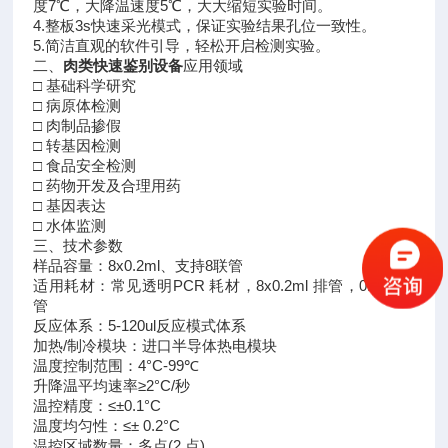
度7℃，大降温速度5℃，大大缩短实验时间。
4.整板3s快速采光模式，保证实验结果孔位一致性。
5.简洁直观的软件引导，轻松开启检测实验。
二、
肉类快速鉴别设备
应用领域
□ 基础科学研究
□ 病原体检测
□ 肉制品掺假
□ 转基因检测
□ 食品安全检测
□ 药物开发及合理用药
□ 基因表达
□ 水体监测
三、技术参数
样品容量：8x0.2ml、支持8联管
适用耗材：常见透明PCR 耗材，8x0.2ml 排管，0.2ml 单
管
反应体系：5-120ul反应模式体系
加热/制冷模块：进口半导体热电模块
温度控制范围：4°C-99℃
升降温平均速率≥2°C/秒
温控精度：≤±0.1°C
温度均匀性：≤± 0.2°C
温控区域数量：多点(2 点)