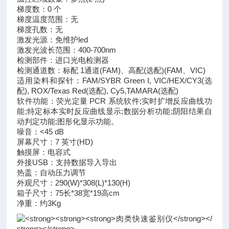
梯度数：0 个
梯度温度范围：无
梯度孔数：无
激发光源：免维护led
激发光波长范围：400-700nm
检测部件：进口光电检测器
检测通道数：标配 1通道(FAM)、高配(选配)(FAM、VIC)
适用染料和探针：FAM/SYBR Green I, VIC/HEX/CY3(选
配), ROX/Texas Red(选配), Cy5,TAMARA(选配)
软件功能：荧光定量 PCR 系统软件;实时扩增反应曲线功
能;特定标本实时反应曲线显示;数据分析功能;阴阳结果自
动判定功能;图形化显示功能。
噪音：<45 dB
屏幕尺寸：7 英寸(HD)
触摸屏：电容式
外接USB：支持数据导入导出
热盖：自动压力调节
外观尺寸：290(W)*308(L)*130(H)
箱子尺寸：75长*38宽*19高cm
净重：约3Kg