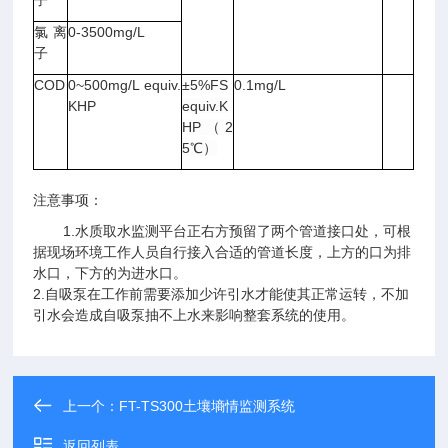
子
氯离
0-3500mg/L
子
COD
0~500mg/L equiv.
±5%FS
0.1mg/L
KHP
equiv.K
HP（2
5℃）
注意事项：
1.水质取水监测平台正右方预留了两个管道接口处，可根
据现场环境工作人员自行接入合适的管道长度，上方的口为排
水口，下方的为进水口。
2.自吸泵在工作前需要添加少许引水才能使其正常运转，不加
引水会造成自吸泵抽不上水来影响整套系统的使用。
上一个：
FT-TS300土壤墒情监测系统
返回列表