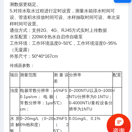
测数据更稳定。
5.对排水取水过程进行定时设置，测量水箱排水时间可
设、管道积水排放时间可设、水样抽取时间可设、单次采
样时间可设置。
通信方式：支持2G、4G、RJ45方式实时上传数据
水泵配置：220W冷热水自启停自吸泵
工作环境：工作环境温度0~50℃，工作环境湿度0~95%
（无凝露）
外形尺寸：50*40*167cm
传感器参数：
项目
测量范围
测量误
分辨率
配置
差
浊度
电极常数分辨率：
±5%FS
0~200NTU以及0~1000
√
0.1μs/cm；电极
（2
NTU分辨率为0.1NTU；
常数分辨率：1μs/
5℃）
0-4000NTU量程设备分
cm；
辨率为1NTU
水质
0~20mg/L（0~20
±3%FS
0.01mg/L、0.1%
√
溶解
0%饱和度）
（2
氧
5℃）