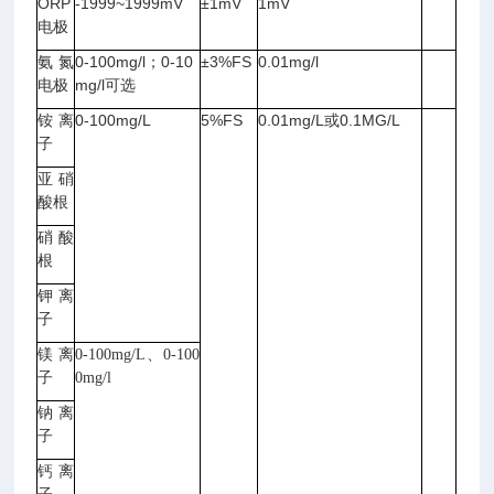
ORP
-1999~1999mV
±1mV
1mV
电极
氨氮
0-100mg/l；0-10
±3%FS
0.01mg/l
电极
mg/l可选
铵离
0-100mg/L
5%FS
0.01mg/L或0.1MG/L
子
亚硝
酸根
硝酸
根
钾离
子
镁离
0-100mg/L、0-100
子
0mg/l
钠离
子
钙离