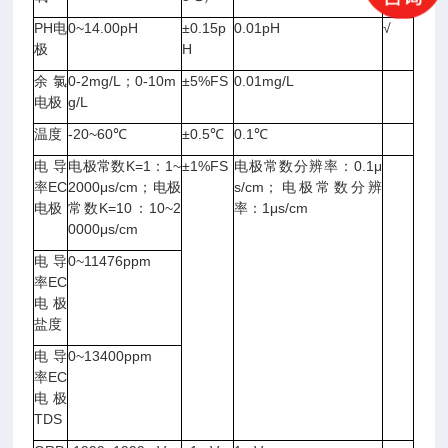
PH电
0~14.00pH
±0.15p
0.01pH
√
极
H
余氯
0-2mg/L；0-10m
±5%FS
0.01mg/L
电极
g/L
温度
-20~60℃
±0.5℃
0.1℃
电导
电极常数K=1：1~
±1%FS
电极常数分辨率：0.1μ
率EC
2000μs/cm；电极
s/cm；电极常数分辨
电极
常数K=10：10~2
率：1μs/cm
0000μs/cm
电导
0~11476ppm
率EC
电极
盐度
电导
0~13400ppm
率EC
电极
TDS