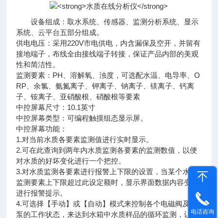
设备组成：取水系统、传感器、监测分析系统、显示
系统、云平台五部分组成。
供电电压：采用220V市电供电，内含漏保及空开，并留有
接地端子，布线全由接线端子转接，保证产品内部的美观
性和简洁性。
监测要素：PH、溶解氧、浊度，可选配水温、电导率、O
RP、余氯、氨氮离子、钾离子、钠离子、镁离子、钙离
子、铵离子、亚硝酸根、硝酸根等要素
中控屏幕尺寸：10.1英寸
中控屏幕类型：可编程触摸组态显示屏。
中控屏幕功能：
1.对当前水质各要素监测值进行实时显示。
2.可在此查询到两年内水质监测各要素的监测数值，以便
对水质的好坏变化进行一个把控。
3.对水质监测各要素进行报警上下限的设置，当某个水质
监测要素上下限超过此设定额时，显示界面数据内容变红
进行报警提示。
4.可选择【手动】或【自动】模式来控制各个电磁阀及水
电话咨询
泵的工作状态，来达到水箱中水质样品的循环监测，让监