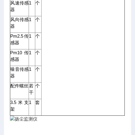
风速传感
1
个
器
风向传感
1
个
器
Pm2.5传
1
个
感器
Pm10传
1
个
感器
噪音传感
1
个
器
配件螺丝
若
个
干
3.5米支
1
套
架