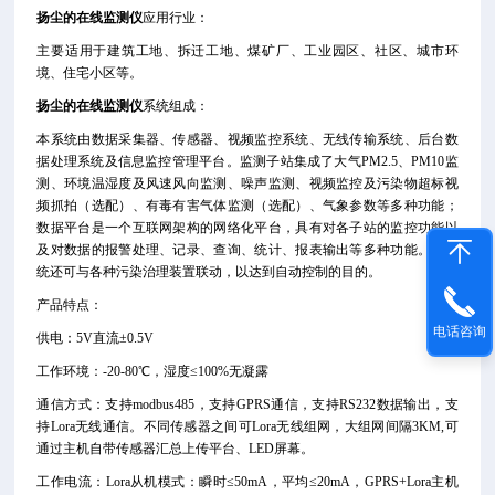
扬尘的在线监测仪
应用行业：
主要适用于建筑工地、拆迁工地、煤矿厂、工业园区、社区、城市环
境、住宅小区等。
扬尘的在线监测仪
系统组成：
本系统由数据采集器、传感器、视频监控系统、无线传输系统、后台数
据处理系统及信息监控管理平台。监测子站集成了大气PM2.5、PM10监
测、环境温湿度及风速风向监测、噪声监测、视频监控及污染物超标视
频抓拍（选配）、有毒有害气体监测（选配）、气象参数等多种功能；
数据平台是一个互联网架构的网络化平台，具有对各子站的监控功能以
及对数据的报警处理、记录、查询、统计、报表输出等多种功能。该系
统还可与各种污染治理装置联动，以达到自动控制的目的。
产品特点：
电话咨询
供电：5V直流±0.5V
工作环境：-20-80℃，湿度≤100%无凝露
通信方式：支持modbus485，支持GPRS通信，支持RS232数据输出，支
持Lora无线通信。不同传感器之间可Lora无线组网，大组网间隔3KM,可
通过主机自带传感器汇总上传平台、LED屏幕。
工作电流：Lora从机模式：瞬时≤50mA，平均≤20mA，GPRS+Lora主机