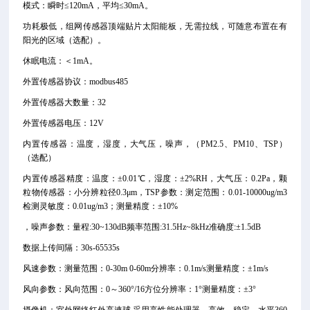
模式：瞬时≤120mA，平均≤30mA。
功耗极低，组网传感器顶端贴片太阳能板，无需拉线，可随意布置在有
阳光的区域（选配）。
休眠电流：＜1mA。
外置传感器协议：modbus485
外置传感器大数量：32
外置传感器电压：12V
内置传感器：温度，湿度，大气压，噪声，（PM2.5、PM10、TSP）
（选配）
内置传感器精度：温度：±0.01℃，湿度：±2%RH，大气压：0.2Pa，颗
粒物传感器：小分辨粒径0.3μm，TSP参数：测定范围：0.01-10000ug/m3
检测灵敏度：0.01ug/m3；测量精度：±10%
，噪声参数：量程:30~130dB频率范围:31.5Hz~8kHz准确度:±1.5dB
数据上传间隔：30s-65535s
风速参数：测量范围：0-30m 0-60m分辨率：0.1m/s测量精度：±1m/s
风向参数：风向范围：0～360°/16方位分辨率：1°测量精度：±3°