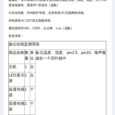
摄像机：室外网络红外高速球,采用高性能处理器，高效、稳定，水平360
度连续旋转，垂直90°,双滤光（选配）
片自动切换，IP66防护等级，支持有线/3G无线网络传输。
供电系统AC220V或太阳能供电
通讯系统RS485，GPRS，以太网、Lora（选配）
发货清单：
扬尘在线监测系统
商品名称
数
单
备注温度、湿度、pm2.5、pm10、噪声集
量
位
成在一个百叶箱中
主机
1
台
LED显示
1
台
屏
温度传感
1
个
器
湿度传感
1
个
器