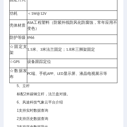
固定方式
功耗
＜1W@12V
ASA工程塑料（防紫外线防风化防腐蚀，常年应用不
壳体材质
变色）
防护等级
IP66
☆固定支
1.5米、3米法兰固定；1.8米三脚架固定
架
☆GPS
设备跟踪定位
☆数据发
PC端、手机APP、LED显示屏、液晶电视展示等
布
5、立杆
标配2米碳钢立杆，法兰盘对接。
6、风途科技气象云平台介绍
1支持实时数据查询
2支持历史数据查询
3支持历史数据导出