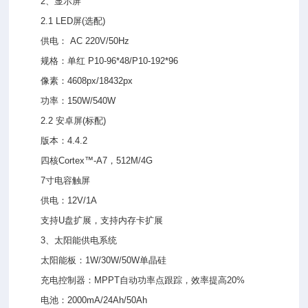
2、显示屏
2.1 LED屏(选配)
供电： AC 220V/50Hz
规格：单红 P10-96*48/P10-192*96
像素：4608px/18432px
功率：150W/540W
2.2 安卓屏(标配)
版本：4.4.2
四核Cortex™-A7，512M/4G
7寸电容触屏
供电：12V/1A
支持U盘扩展，支持内存卡扩展
3、太阳能供电系统
太阳能板：1W/30W/50W单晶硅
充电控制器：MPPT自动功率点跟踪，效率提高20%
电池：2000mA/24Ah/50Ah