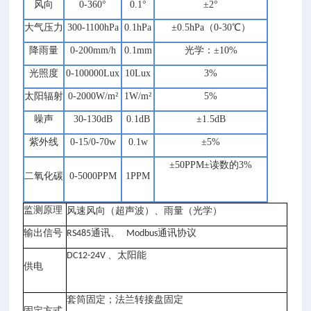
风向
0-360°
0.1°
±2°
大气压力
300-1100hPa
0.1hPa
±0.5hPa（0-30℃）
降雨量
0-200mm/h
0.1mm
光学：±10%
光照度
0-100000Lux
10Lux
3%
太阳辐射
0-2000W/m²
1W/m²
5%
噪声
30-130dB
0.1dB
±1.5dB
紫外线
0-15/0-70w
0.1w
±5%
±50PPM±读数的3%
二氧化碳
0-5000PPM
1PPM
监测原理
光学
风速风向（超声波）、雨量（
）
输出信号
RS485通讯、 Modbus通讯协议
DC12-24V 、太阳能
供电
套筒固定；
法兰转接盘固定