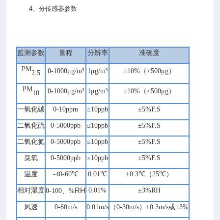
4、分传感器参数
监测参数
量程
分辨率
准确度
PM
0-1000μg/m³
1μg/m³
±10%（<500μg）
2.5
PM
0-1000μg/m³
1μg/m³
±10%（<500μg）
10
一氧化碳
0-10ppm
≤10ppb
±5%F.S
二氧化硫
0-5000ppb
≤10ppb
±5%F.S
二氧化氮
0-5000ppb
≤10ppb
±5%F.S
臭氧
0-5000ppb
≤10ppb
±5%F.S
温度
-40-60℃
0.01℃
±0.3℃（25℃）
RH
相对湿度
0.01%
±3%RH
0-
100、%
风速
0-60m/s
0.01m/s
（0-30m/s）±0.3m/s或±3%