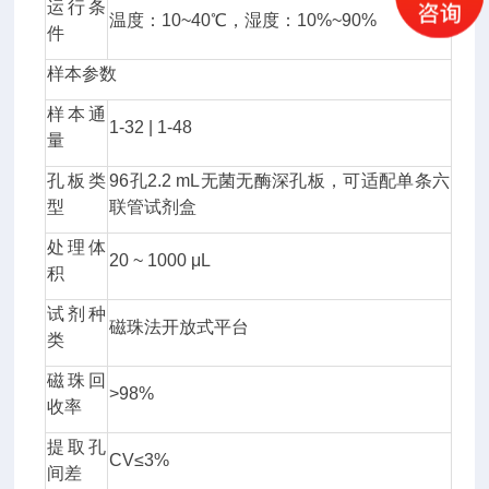
运行条
温度：10~40℃，湿度：10%~90%
件
样本参数
样本通
1-32 | 1-48
量
孔板类
96孔2.2 mL无菌无酶深孔板，可适配单条六
型
联管试剂盒
处理体
20 ~ 1000 μL
积
试剂种
磁珠法开放式平台
类
磁珠回
>98%
收率
提取孔
CV≤3%
间差