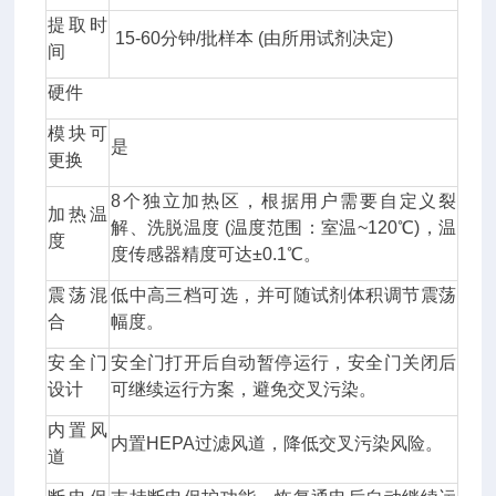
提取时
15-60分钟/批样本 (由所用试剂决定)
间
硬件
模块可
是
更换
8个独立加热区，根据用户需要自定义裂
加热温
解、洗脱温度 (温度范围：室温~120℃)，温
度
度传感器精度可达±0.1℃。
震荡混
低中高三档可选，并可随试剂体积调节震荡
合
幅度。
安全门
安全门打开后自动暂停运行，安全门关闭后
设计
可继续运行方案，避免交叉污染。
内置风
内置HEPA过滤风道，降低交叉污染风险。
道