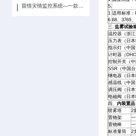
苗情灾情监控系统—一款美轮美奂的苗情监测设备#2022已更新
5.
1
适用标准：REL
6
68、3769、
三.
盐雾试验
温控器（浙江
压力表（日本
指示灯（中国
计时器（DH
控制开关（中
SSR（中国
继电器（日本
感温线（中国
调压阀（日本
电磁阀（日本
四、
内装置品
喷雾塔
2
置物架
一
置物棒
一
标准量筒
2