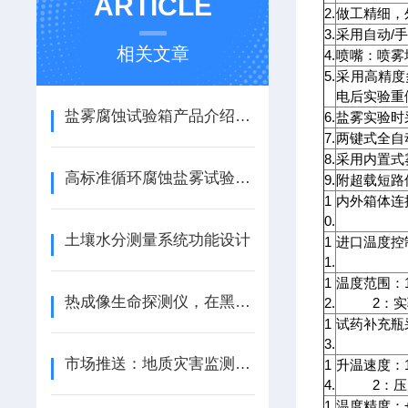
ARTICLE
2.
做工精细，
3.
采用自动/
相关文章
4.
喷嘴：喷雾
5.
采用高精度
电后实验重
盐雾腐蚀试验箱产品介绍及技术参数
6.
盐雾实验时
7.
两键式全自
8.
采用内置式
高标准循环腐蚀盐雾试验箱简单介绍
9.
附超载短路
1
内外箱体连
0.
土壤水分测量系统功能设计
1
进口温度控制
1.
1
温度范围：
热成像生命探测仪，在黑暗中实时锁定生命体征
2.
2：实验室
1
试药补充瓶
3.
市场推送：地质灾害监测预警系统—GNSS边坡监测系统（顺+丰+包+邮）
1
升温速度：1
4.
2：压力桶
1
温度精度：