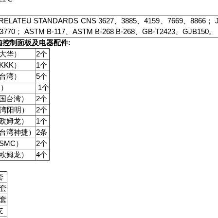
ATEU STANDARDS CNS 3627、3885、4159、7669、8866； JIS
3770； ASTM B-117、ASTM B-268 B-268、GB-T2423、GJB150。
箱控制面板及电器配件:
大华）
2个
KKK）
1个
台湾）
5个
C）
1个
国台湾）
2个
台湾阳明）
2个
欧姆龙）
1个
台湾神捷）
2条
SMC）
2个
欧姆龙）
4个
套
套
套
支