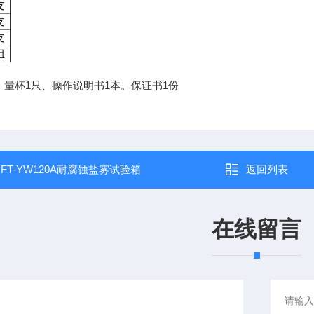
支
支
支
组
2瓶、量杯1只、操作说明书1本。保证书1份
：
FT-YW120A耐腐蚀盐雾试验箱
返回列表
在线留言