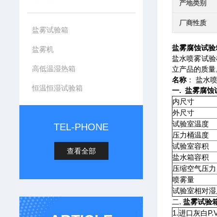
产地类别
厂商性质
盐雾试验箱
盐雾腐蚀试验
盐雾机
盐水喷雾试验
高低温湿热箱
立产品的质量
名称
： 盐水
恒温恒湿试验箱
一.
盐雾腐蚀
内尺寸
外尺寸
试验室温度
TEL-PHONE
压力桶温度
试验室容积
查看全部
盐水箱容积
压缩空气压力
喷雾量
试验室相对湿
二.
盐雾试验
1.
进口灰白P