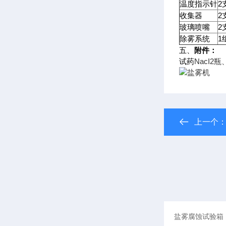
温度指示针
2
收集器
2
玻璃喷嘴
2
除雾系统
1
五、
附件：
试药
NacI
上一个