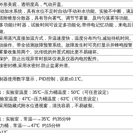
外形美观，透明度高，气动开盖。
手动加水系统，具有水位不足时自动/手动补水功能。实验不中断，满
塔附锥形分散器，具有导向雾气、调节节雾量、及均匀落雾等功能。
多功能计时器，试验时间可设定多功能化.带停电记忆功能，来电
做。
采用蒸汽直接加温方式，升温速度快，温度分布均匀,减短待机时间
动操作。带全侦测故障预警系统。故障发生时可亮灯显示并蜂鸣报警
雾量收集筒两个。比传统的外置式相比更不易碰坏。
保护。防止出现异常时损坏仪表及仪器内电控配件。
接密封槽,采用水密封.防止盐雾外泄。
器使用数字显示，PID控制，误差±0.1℃。
1：实验室温度：35℃--压力桶温度：50℃（可任意设定）
温度：47℃--压力桶温度：63℃（可任意设定）
采用隐藏式附水位透视窗，清洗容易，不易破裂。
：实验室，常温---→35℃ 约35分钟
，常温---→47℃ 约15分钟
±1℃