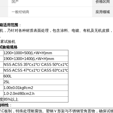
国产
价格区间
一般经销商
应用领域
箱
适用范围
：
机，乃针对各种材质表面处理，包含涂料、电镀、有机及无机皮膜
。
喷雾试验机
试验箱
规格
1200×1000×500(L×W×H)mm
1900×1300×1400(L×W×H)mm
NSS ACSS 35℃±1℃/ CASS 50℃±1℃
NSS ACSS 47℃±1℃/ CASS 63℃±1℃
600L
25L
1.00±0.01kgf/cm2
1.0-2.0ml/80cm2.h
度
85%以上
箱特性
：
.V.C板制，特殊处理耐腐蚀。塑钢Ｖ形架与不锈钢管角置物，确保试