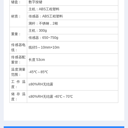
键盘：
数字按键
主机：ABS工程塑料
材质：
传感器：ABS工程塑料
测杆：不锈钢，2根
主机：300g
重量：
传感器：650~750g
传感器电
线径5～10mm×10m
缆：
传感器配
长度 53cm
重管：
温度测量
-45℃～85℃
范围：
工作温
≤80%RH无结露
度：
储存温
≤80%RH无结露 -40℃～70℃
度：