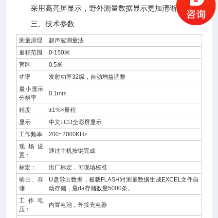
采用高亮屏显示，野外测量数据显示更加清晰;
三、技术参数
测量原理
超声波测量法
量程范围
0-150米
盲区
0.5米
功率
发射功率32级，自动增益调整
最小显示
0.1mm
分辨率
精度
±1%×量程
显示
中文LCD全彩屏显示
工作频率
200~2000KHz
现场设
通过主机按键完成
置：
标定：
出厂标定，可现场校准
输出、存
U盘导出数据，板载FLASH对测量数据生成EXCEL文件自
储
动存储，最da存储数量5000条。
工作电
内置电池，外接充电器
压：