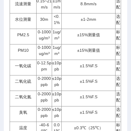
0.15~21
±1m
选
流速测量
8.8mm/s
m/s
m/s
配
<0.
选
水位测量
30m
±1-2mm
1%
配
0-1000
1ug/
标
P
M2.5
±15%测量值
ug/m³
m³
配
0-1000
1ug/
标
PM10
±15%测量值
ug/m³
m³
配
0-12.5p
≤10p
选
一氧化碳
±1.5%F.S
pm
pb
配
0-2000
≤10p
选
二氧化硫
±1.5%F.S
ppb
pb
配
0-2000
≤10p
选
二氧化氮
±1.5%F.S
ppb
pb
配
0-2000
≤10p
选
臭氧
±1.5%F.S
ppb
pb
配
-40-6
0.0
标
温度
±0.3℃（25℃）