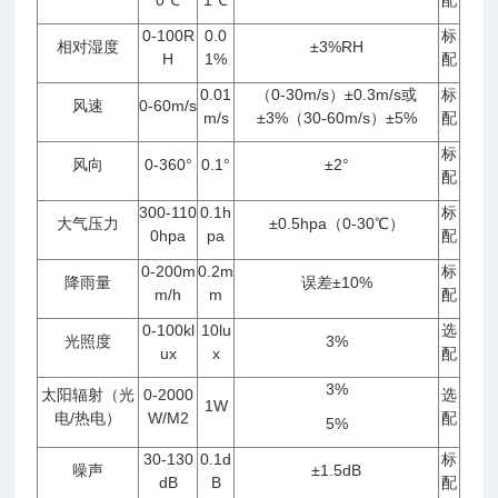
0℃
1℃
配
0-100R
0.0
标
相对湿度
±3%RH
H
1%
配
0.01
（0-30m/s）±0.3m/s或
标
风速
0-60m/s
m/s
±3%（30-60m/s）±5%
配
标
风向
0-360°
0.1°
±2°
配
300-110
0.1h
标
大气压力
±0.5hpa（0-30℃）
0hpa
pa
配
0-200m
0.2m
标
降雨量
误差±10%
m/h
m
配
0-100kl
10lu
选
光照度
3%
ux
x
配
3%
太阳辐射（光
0-2000
选
1W
电/热电）
W/M2
配
5%
30-130
0.1d
标
噪声
±1.5dB
dB
B
配