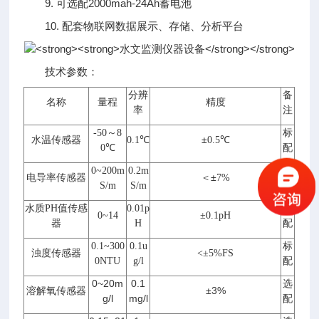
9. 可选配2000mah-24Ah蓄电池
10. 配套物联网数据展示、存储、分析平台
技术参数：
分辨
备
名称
量程
精度
率
注
～
标
-50
8
水温传感器
℃
±
℃
0.1
0.5
配
0℃
选
0~200m
0.2m
电导率传感器
＜±
7%
配
S/m
S/m
水质
值传感
选
PH
0.01p
0~14
±0.1pH
器
配
H
标
0.1~300
0.1u
浊度传感器
<±5%FS
配
0NTU
g/l
0~20m
0.1
选
溶解氧传感器
±3%
g/l
mg/l
配