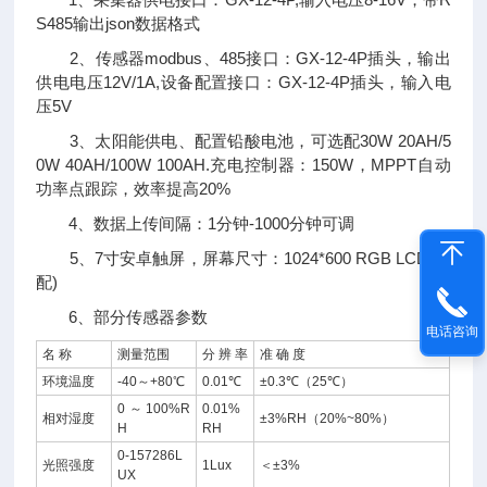
S485输出json数据格式
2、传感器modbus、485接口：GX-12-4P插头，输出
供电电压12V/1A,设备配置接口：GX-12-4P插头，输入电
压5V
3、太阳能供电、配置铅酸电池，可选配30W 20AH/5
0W 40AH/100W 100AH.充电控制器：150W，MPPT自动
功率点跟踪，效率提高20%
4、数据上传间隔：1分钟-1000分钟可调
5、7寸安卓触屏，屏幕尺寸：1024*600 RGB LCD(选
配)
6、部分传感器参数
电话咨询
名 称
测量范围
分 辨 率
准 确 度
环境温度
-40～+80℃
0.01℃
±0.3℃（25℃）
0～100%R
0.01%
相对湿度
±3%RH（20%~80%）
H
RH
0-157286L
光照强度
1Lux
＜±3%
UX