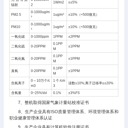
1W/m2
≤±5%
辐射
2
0-1000ug/m
PM2.5
1ug/m³
±10%（<500微克）
³
0-1000ug/m
PM10
1ug/m³
±10%（<500微克）
³
一氧化碳
0-1000ppm
1PPM
±2PPM
0.1PP
二氧化硫
0-20PPM
±1PPM
M
0.1PP
二氧化氮
0-20PPM
±1PPM
M
0.1PP
臭氧
0-20PPM
±1PPM
M
0～10万个/c
1个/cm
负氧离子
读数±10%;离子迁移率≤±20%
m3
3
含氧量
0~25%Vol
0.1%
±3%FS
7、整机取得国家气象计量站校准证书
8、生产企业具有ISO质量管理体系、环境管理体系和
职业健康管理体系认证
9、生产企业具有计算机软件注册证书