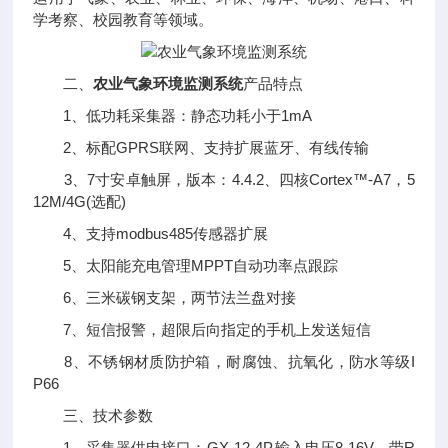
学考察、校园教育等领域。
二、
农业气象环境监测系统
产品特点
1、低功耗采集器：静态功耗小于1mA
2、标配GPRS联网、支持扩展蓝牙、有线传输
3、7寸安卓触屏，版本：4.4.2、四核Cortex™-A7，5
12M/4G(选配)
4、支持modbus485传感器扩展
5、太阳能充电管理MPPT自动功率点跟踪
6、三米碳钢支架，两节法兰盘对接
7、短信报警，超限后向指定的手机上发送短信
8、不锈钢材质防护箱，耐腐蚀、抗氧化，防水等级I
P66
三、技术参数
1、采集器供电接口：GX-12-4P,输入电压8-16V，带R