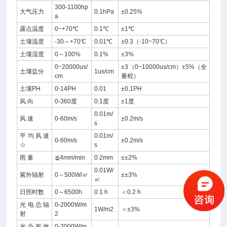
300-1100hp
大气压力
0.1hPa
±0.25%
a
露点温度
0~+70℃
0.1℃
±1℃
土壤温度
-30～+70℃
0.01℃
±0.3（-10~70℃）
土壤湿度
0～100%
0.1%
±3%
0~20000us/
±3（0~10000us/cm）±5%（全
土壤盐分
1us/cm
cm
量程）
土壤PH
0-14PH
0.01
±0.1PH
风 向
0-360度
0.1度
±1度
0.01m/
风 速
0-60m/s
±0.2m/s
s
平均风速
0.01m/
0-60m/s
±0.2m/s
☆
s
雨 量
≦4mm/min
0.2mm
≤±2%
0.01W/
紫外辐射
0～500W/㎡
≤±3%
㎡
日照时数
0～6500h
0.1 h
＜0.2 h
光电总辐
0-2000W/m
1W/m2
＜±3%
射
2
光合有效
0-2000W/m