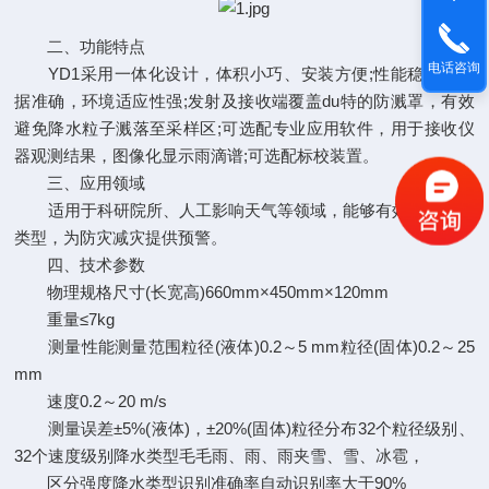
二、功能特点
电话咨询
YD1采用一体化设计，体积小巧、安装方便;性能稳定，数
据准确，环境适应性强;发射及接收端覆盖du特的防溅罩，有效
避免降水粒子溅落至采样区;可选配专业应用软件，用于接收仪
器观测结果，图像化显示雨滴谱;可选配标校装置。
三、应用领域
适用于科研院所、人工影响天气等领域，能够有效监测降水
类型，为防灾减灾提供预警。
四、技术参数
物理规格尺寸(长宽高)660mm×450mm×120mm
重量≤7kg
测量性能测量范围粒径(液体)0.2～5 mm粒径(固体)0.2～25
mm
速度0.2～20 m/s
测量误差±5%(液体)，±20%(固体)粒径分布32个粒径级别、
32个速度级别降水类型毛毛雨、雨、雨夹雪、雪、冰雹，
区分强度降水类型识别准确率自动识别率大于90%