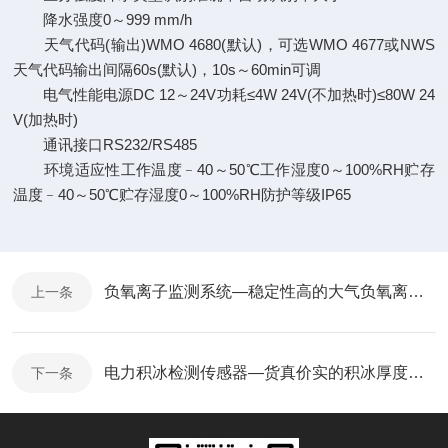
降水强度0～999 mm/h
天气代码(输出)WMO 4680(默认)，可选WMO 4677或NWS
天气代码输出间隔60s(默认)，10s～60min可调
电气性能电源DC 12～24V功耗≤4W 24V(不加热时)≤80W 24
V(加热时)
通讯接口RS232/RS485
环境适应性工作温度﹣40～50℃工作湿度0～100%RH贮存
温度﹣40～50℃贮存湿度0～100%RH防护等级IP65
负氧离子监测系统—稳定性高的大气负氧离子监测站@2025全+国+发+货
上一条
电力积冰检测传感器—货真价实的积冰厚度传感器@2025全境派送
下一条